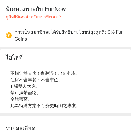
พิเศษเฉพาะกับ FunNow
ดูสิทธิพิเศษสำหรับสมาชิกเลย
การเป็นสมาชิกจะได้รับสิทธิประโยชน์สูงสุดถึง 3% Fun
Coins
ไฮไลท์
・不指定雙人房 ( 僅淋浴 )；12 小時。
・住房不含早餐；不含車位。
・1 張雙人大床。
・禁止攜帶寵物。
・全館禁菸。
・此為特殊方案不可變更時間之專案。
รายละเอียด