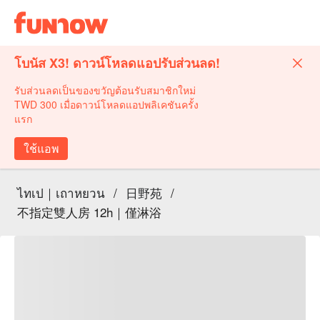
โบนัส X3! ดาวน์โหลดแอปรับส่วนลด!
รับส่วนลดเป็นของขวัญต้อนรับสมาชิกใหม่
TWD 300 เมื่อดาวน์โหลดแอปพลิเคชันครั้ง
แรก
ใช้แอพ
ไทเป｜เถาหยวน
/
日野苑
/
不指定雙人房 12h｜僅淋浴