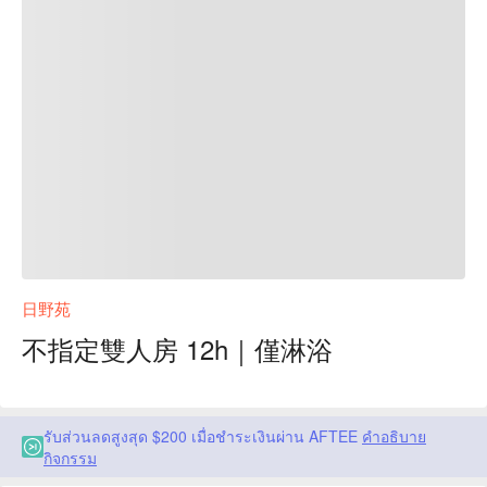
日野苑
不指定雙人房 12h｜僅淋浴
รับส่วนลดสูงสุด $200 เมื่อชำระเงินผ่าน AFTEE
คำอธิบาย
กิจกรรม