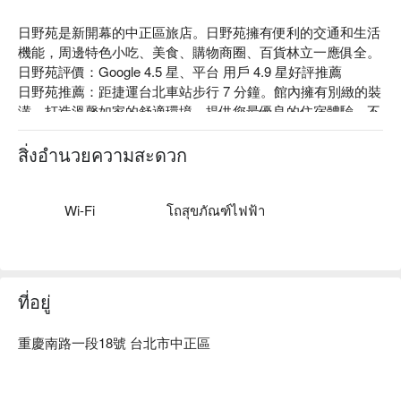
日野苑是新開幕的中正區旅店。日野苑擁有便利的交通和生活
機能，周邊特色小吃、美食、購物商圈、百貨林立一應俱全。

日野苑評價：Google 4.5 星、平台 用戶 4.9 星好評推薦

日野苑推薦：距捷運台北車站步行 7 分鐘。館內擁有別緻的裝
潢，打造溫馨如家的舒適環境，提供您最優良的住宿體驗，不
論是出差工作還是外出旅遊皆能滿足您的需求。

日野苑股份有限公司，統編：83550901。

สิ่งอำนวยความสะดวก
日野苑優惠、日野苑住宿方案、日野苑休息方案立刻查看⬇︎
Wi-Fi
โถสุขภัณฑ์ไฟฟ้า
ที่อยู่
重慶南路一段18號 台北市中正區