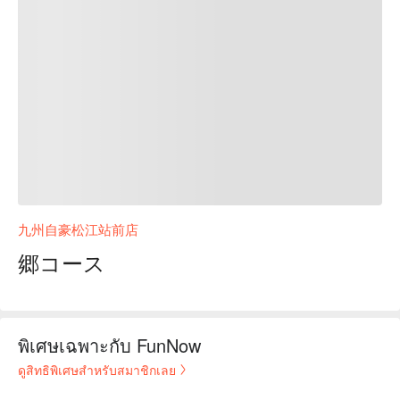
九州自豪松江站前店
郷コース
พิเศษเฉพาะกับ FunNow
ดูสิทธิพิเศษสำหรับสมาชิกเลย