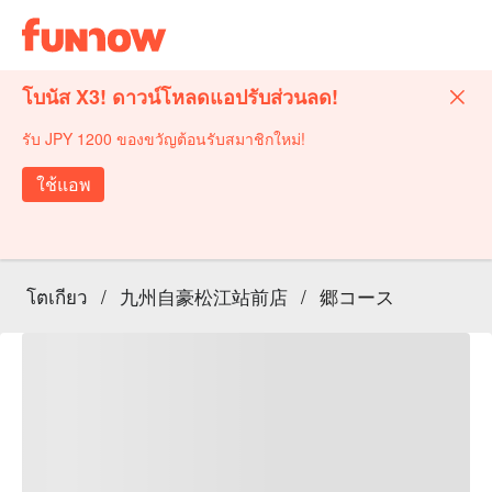
โบนัส X3! ดาวน์โหลดแอปรับส่วนลด!
รับ JPY 1200 ของขวัญต้อนรับสมาชิกใหม่!
ใช้แอพ
โตเกียว
/
九州自豪松江站前店
/
郷コース