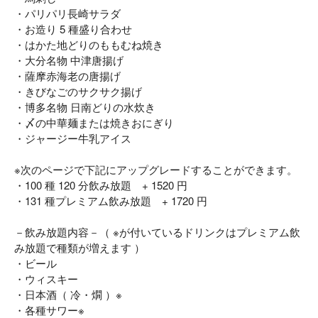
・パリパリ長崎サラダ
・お造り 5 種盛り合わせ
・はかた地どりのももむね焼き
・大分名物 中津唐揚げ
・薩摩赤海老の唐揚げ
・きびなごのサクサク揚げ
・博多名物 日南どりの水炊き
・〆の中華麺または焼きおにぎり
・ジャージー牛乳アイス
※次のページで下記にアップグレードすることができます。
・100 種 120 分飲み放題 + 1520 円
・131 種プレミアム飲み放題 + 1720 円
－飲み放題内容－（ ※が付いているドリンクはプレミアム飲
み放題で種類が増えます ）
・ビール
・ウィスキー
・日本酒（ 冷・燗 ）※
・各種サワー※