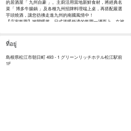
的居酒屋「 九州自豪 」。主廚活用當地新鮮食材，將經典名
菜「 博多牛腸鍋 」及各種九州招牌料理端上桌，再搭配嚴選
芋頭燒酒，讓您彷彿走進九州的南國風情中！

【店家氛圍】掀開暖簾，日式溫暖舒適的氛圍一湧而上。在被
燒酒瓶及大甕裝飾包圍的店內，令人忍不住多暢飲幾杯美酒。
本店備有包廂座位讓您擁有私密空間享用美食；如果想要體驗
日本居酒屋文化，可以選坐在大眾區感受嗨翻天的熱鬧氣氛！

ที่อยู่
【招牌菜色】

博多牛腸鍋：費時熬煮的湯底將嚴選牛腸的鮮味與鍋內蔬菜的
島根県松江市朝日町 493 - 1 グリーンリッチホテル松江駅前
甜味充分提引，綿密濃郁湯頭富含膠原蛋白，深受女性食客喜
1F
愛的逸品。

鄉土料理：使用產地直送的日南雞、九州黑豬、真鯖魚、現撈
海鮮、馬肉等當地食材，重現九州從北到南的各地鄉土料理。