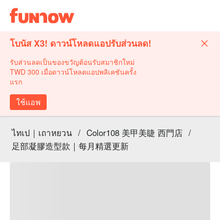
โบนัส X3! ดาวน์โหลดแอปรับส่วนลด!
รับส่วนลดเป็นของขวัญต้อนรับสมาชิกใหม่
TWD 300 เมื่อดาวน์โหลดแอปพลิเคชันครั้ง
แรก
ใช้แอพ
ไทเป｜เถาหยวน
/
Color108 美甲美睫 西門店
/
足部凝膠造型款｜每月精選更新