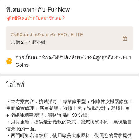
พิเศษเฉพาะกับ FunNow
ดูสิทธิพิเศษสำหรับสมาชิกเลย
สิทธิพิเศษสำหรับสมาชิก PRO / ELITE
加贈 2 ~ 4 顆小鑽
การเป็นสมาชิกจะได้รับสิทธิประโยชน์สูงสุดถึง 3% Fun
Coins
ไฮไลท์
・本方案內容：抗菌消毒 + 專業修甲型 + 指緣甘皮機器修整 +
甲面前置處理 + 底層凝膠 + 凝膠上色 + 造型設計 + 凝膠封層
+ 指緣油精華護理，服務時間約 90 分鐘。
・月月更新，提供最新最靚的款式，讓您與眾不同，展現最自
信亮眼的一面。
・西門町知名連鎖店，使用歐美大廠原料，依照您的需求提供