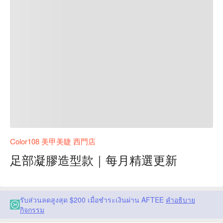
Color108 美甲美睫 西門店
足部凝膠造型款｜每月精選更新
รับส่วนลดสูงสุด $200 เมื่อชำระเงินผ่าน AFTEE
คำอธิบาย
กิจกรรม