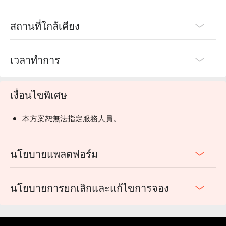
สถานที่ใกล้เคียง
เวลาทำการ
เงื่อนไขพิเศษ
本方案恕無法指定服務人員。
นโยบายแพลตฟอร์ม
นโยบายการยกเลิกและแก้ไขการจอง