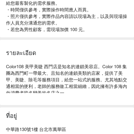
給您最客製化的需求服務。
・時間僅供參考，實際操作時間應人而異。
・照片僅供參考，實際作品內容請以現場為主，以及與現場操
作人員充分溝通您的需求。
・若您為男性顧客，需現場加價 100 元。
รายละเอียด
Color108 美甲美睫 西門店是知名的連鎖美容店。Color 108 集
團為西門町一帶最大、且知名的連鎖美類的店家，提供了美
甲、美睫、除毛等服務項目，給您一站式的服務。尤其地點交
通相當的便利，老師的服務做工相當細緻，因此擁有許多海內
外消費者指名變美的名店之一。

Color108 評價：Google 4.4 星、平台 4.8 星好評推薦

Color108 服務：手部足部單色凝膠、手部足部造型凝膠、手部
足部護理保養、美睫、熱蠟除毛等多服務。

ที่อยู่
Color108 推薦：Color108 位於西門町商圈，交通四通八達，
周遭也有許多可以吃喝玩樂的店家，可以在此好好放鬆玩樂。
中華路130號1樓 台北市萬華區
店內使用歐美大廠原料，依照您的需求提供給您最客製化的需