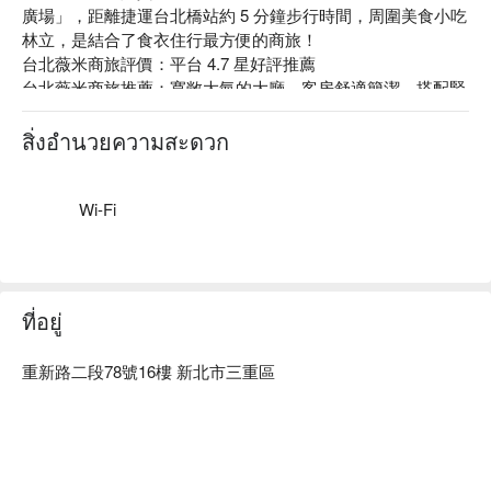
廣場」，距離捷運台北橋站約 5 分鐘步行時間，周圍美食小吃
林立，是結合了食衣住行最方便的商旅！

台北薇米商旅評價：平台 4.7 星好評推薦

台北薇米商旅推薦：寬敞大氣的大廳，客房舒適簡潔，搭配緊
鄰的淡水河畔美景，賞心悅目，讓身心靈好好放鬆享受。

台北薇米商旅優惠、台北薇米商旅住宿方案、台北薇米商旅休
สิ่งอำนวยความสะดวก
息方案立刻查看⬇︎
Wi-Fi
ที่อยู่
重新路二段78號16樓 新北市三重區