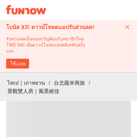
โบนัส X3! ดาวน์โหลดแอปรับส่วนลด!
รับส่วนลดเป็นของขวัญต้อนรับสมาชิกใหม่
TWD 300 เมื่อดาวน์โหลดแอปพลิเคชันครั้ง
แรก
ใช้แอพ
ไทเป｜เถาหยวน
/
台北薇米商旅
/
景觀雙人房｜風景絕佳