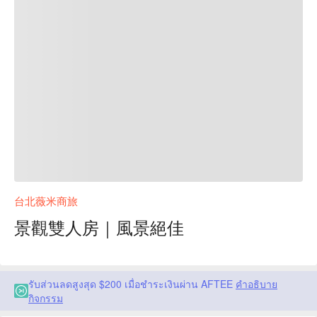
台北薇米商旅
景觀雙人房｜風景絕佳
รับส่วนลดสูงสุด $200 เมื่อชำระเงินผ่าน AFTEE
คำอธิบาย
กิจกรรม