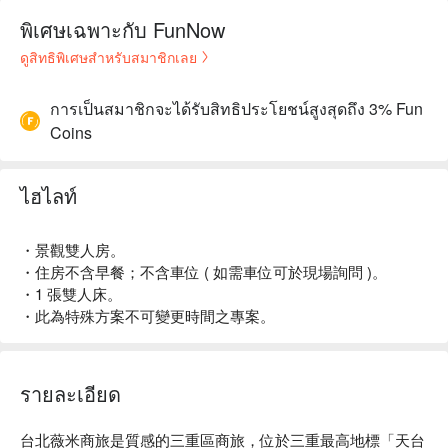
พิเศษเฉพาะกับ FunNow
ดูสิทธิพิเศษสำหรับสมาชิกเลย
การเป็นสมาชิกจะได้รับสิทธิประโยชน์สูงสุดถึง 3% Fun
Coins
ไฮไลท์
・景觀雙人房。
・住房不含早餐；不含車位 ( 如需車位可於現場詢問 )。
・1 張雙人床。
・此為特殊方案不可變更時間之專案。
รายละเอียด
台北薇米商旅是質感的三重區商旅，位於三重最高地標「天台