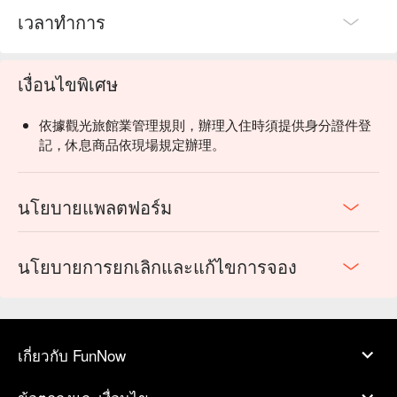
เวลาทำการ
เงื่อนไขพิเศษ
依據觀光旅館業管理規則，辦理入住時須提供身分證件登
記，休息商品依現場規定辦理。
นโยบายแพลตฟอร์ม
นโยบายการยกเลิกและแก้ไขการจอง
เกี่ยวกับ FunNow