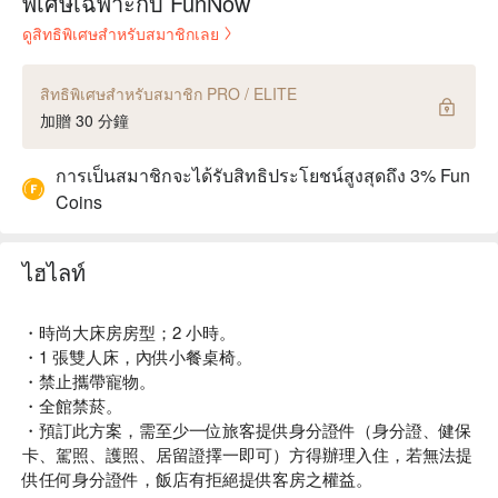
พิเศษเฉพาะกับ FunNow
ดูสิทธิพิเศษสำหรับสมาชิกเลย
สิทธิพิเศษสำหรับสมาชิก PRO / ELITE
加贈 30 分鐘
การเป็นสมาชิกจะได้รับสิทธิประโยชน์สูงสุดถึง 3% Fun
Coins
ไฮไลท์
・時尚大床房房型；2 小時。
・1 張雙人床，內供小餐桌椅。
・禁止攜帶寵物。
・全館禁菸。
・預訂此方案，需至少一位旅客提供身分證件（身分證、健保
卡、駕照、護照、居留證擇一即可）方得辦理入住，若無法提
供任何身分證件，飯店有拒絕提供客房之權益。