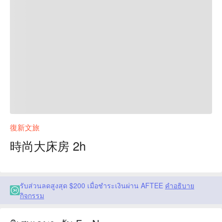
復新文旅
時尚大床房 2h
รับส่วนลดสูงสุด $200 เมื่อชำระเงินผ่าน AFTEE
คำอธิบาย
กิจกรรม