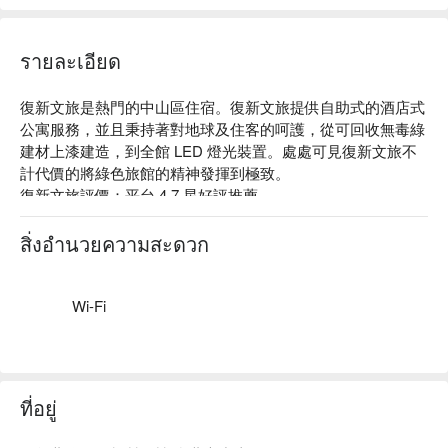
รายละเอียด
復新文旅是熱門的中山區住宿。復新文旅提供自助式的酒店式
公寓服務，並且秉持著對地球及住客的呵護，從可回收無毒綠
建材上漆建造，到全館 LED 燈光裝置。處處可見復新文旅不
計代價的將綠色旅館的精神發揮到極致。

復新文旅評價：平台 4.7 星好評推薦

復新文旅推薦：距離捷運中山國中站約 3 分鐘步行時間，鄰近
松山機場。旅店提供優良品牌的硬體設備和寢具用品以及免費
สิ่งอำนวยความสะดวก
Wi-Fi、洗衣設備、行李寄存等。

復新文旅優惠、復新文旅住宿方案、復新文旅休息方案立刻查
看⬇︎
Wi-Fi
ที่อยู่