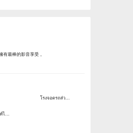


讓您擁有最棒的影音享受 。

โรงจอดรถส่วนตัว
โถสุขภัณฑ์ไฟฟ้า