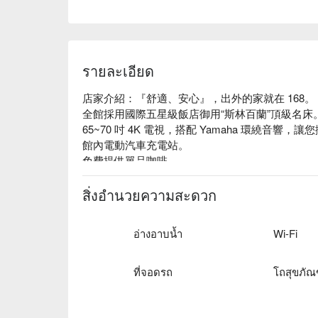
รายละเอียด
店家介紹：『舒適、安心』，出外的家就在 168。

全館採用國際五星級飯店御用“斯林百蘭”頂級名床。
65~70 吋 4K 電視，搭配 Yamaha 環繞音響，
館內電動汽車充電站。

免費提供單品咖啡。

旅館登記編號 : 桃園市旅館 114 號。
สิ่งอำนวยความสะดวก
อ่างอาบน้ำ
Wi-Fi
ที่จอดรถ