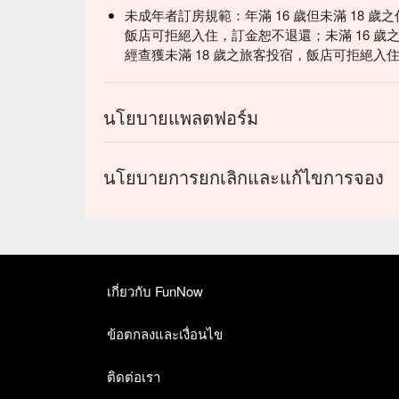
未成年者訂房規範：年滿 16 歲但未滿 18 
飯店可拒絕入住，訂金恕不退還；未滿 16 歲之
經查獲未滿 18 歲之旅客投宿，飯店可拒絕入
นโยบายแพลตฟอร์ม
นโยบายการยกเลิกและแก้ไขการจอง
เกี่ยวกับ FunNow
ข้อตกลงและเงื่อนไข
ติดต่อเรา