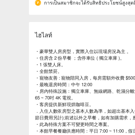
การเป็นสมาชิกจะได้รับสิทธิประโยชน์สูงสุด
ไฮไลท์
・豪華雙人房房型，實際入住以現場房況為主 。
・住房含 2 份早餐 ；含停車位 ( 獨立車庫 )。
・1 張雙人床。
・全館禁菸。
・寵物友善 : 寵物陪同入房，每房需額外收費 $500 
・最晚退房時間：中午 12:00
・房內特殊設施：獨立車庫、無線網路、乾濕分離
65 ~ 70吋 4K 電視。
・客房提供新鮮現烘咖啡豆。
．入住人數依房型之基本人數為準，如超出基本入住
節日費用另計);前述以外之早餐，如有加購需求
・此為特殊方案不可變更時間之專案。
・本館早餐餐廳供應時間：平日 7:00 ~ 11:00，假日 7: