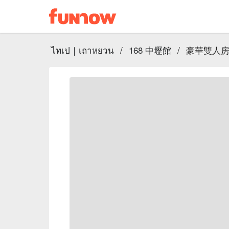
ไทเป｜เถาหยวน
/
168 中壢館
/
豪華雙人