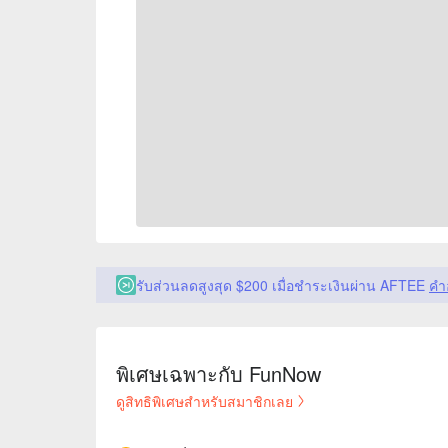
รับส่วนลดสูงสุด $200 เมื่อชำระเงินผ่าน AFTEE
คำ
พิเศษเฉพาะกับ FunNow
ดูสิทธิพิเศษสำหรับสมาชิกเลย