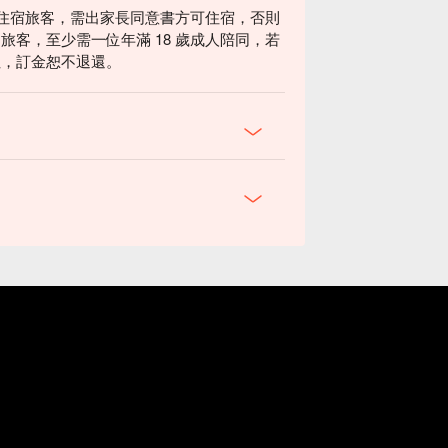
歲之住宿旅客，需出家長同意書方可住宿，否則
旅客，至少需一位年滿 18 歲成人陪同，若
住，訂金恕不退還。