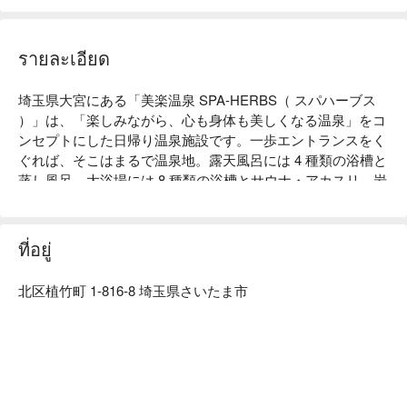
รายละเอียด
埼玉県大宮にある「美楽温泉 SPA-HERBS（ スパハーブス 
）」は、「楽しみながら、心も身体も美しくなる温泉」をコ
ンセプトにした日帰り温泉施設です。一歩エントランスをく
ぐれば、そこはまるで温泉地。露天風呂には 4 種類の浴槽と
蒸し風呂、大浴場には 8 種類の浴槽とサウナ・アカスリ、岩
盤浴には 6 種類のエリア、その他リクライナールームなど、
3 つのゾーンに合計 25 種類のコンテンツを用意しておりま
す。
ที่อยู่
北区植竹町 1-816-8 埼玉県さいたま市