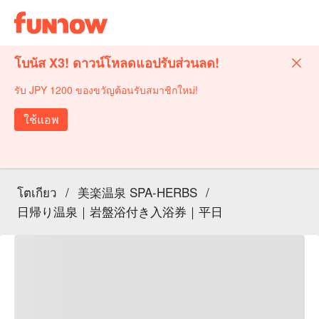
โบนัส X3! ดาวน์โหลดแอปรับส่วนลด!
รับ JPY 1200 ของขวัญต้อนรับสมาชิกใหม่!
ใช้แอพ
โตเกียว
/
美楽温泉 SPA-HERBS
/
日帰り温泉｜岩盤浴付き入浴券｜平日