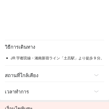
วิธีการเดินทาง
JR 宇都宮線・湘南新宿ライン「土呂駅」より徒歩 9 分。
สถานที่ใกล้เคียง
เวลาทำการ
เงื่อนไขพิเศษ