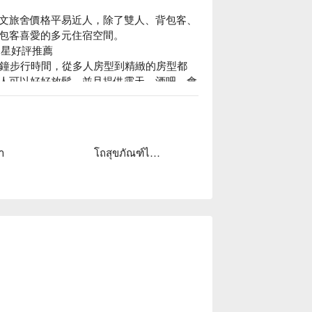
文旅舍價格平易近人，除了雙人、背包客、
包客喜愛的多元住宿空間。

9 星好評推薦

分鐘步行時間，從多人房型到精緻的房型都
人可以好好放鬆，並且提供露天、酒吧、會
小公館人文旅舍休息方案立刻查看⬇︎
ำ
โถสุขภัณฑ์ไฟฟ้า