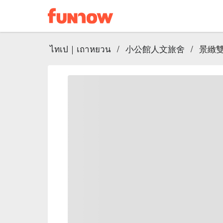
ไทเป｜เถาหยวน
/
小公館人文旅舍
/
景緻雙