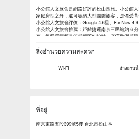
小公館人文旅舍是網路好評的松山區旅。小公館人
家庭房型之外，還可容納大型團體旅客，是備受背
小公館人文旅舍評價：Google 4.6星、FunNow 4.
小公館人文旅舍推薦：距離捷運南京三民站約 6 
有，每種房型都具質感和獨特設計，充滿整潔感讓
議設施、遊戲室、自助洗衣設備及無障礙設施等。

小公館人文旅舍優惠、小公館人文旅舍住宿方案、
สิ่งอำนวยความสะดวก
Wi-Fi
อ่างอาบน้
ที่อยู่
南京東路五段399號5樓 台北市松山區