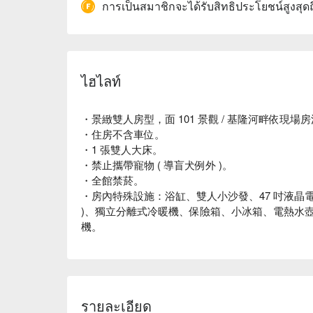
การเป็นสมาชิกจะได้รับสิทธิประโยชน์สูงสุด
ไฮไลท์
・景緻雙人房型，面 101 景觀 / 基隆河畔依現場
・住房不含車位。
・1 張雙人大床。
・禁止攜帶寵物 ( 導盲犬例外 )。
・全館禁菸。
・房內特殊設施：浴缸、雙人小沙發、47 吋液晶電視及
)、獨立分離式冷暖機、保險箱、小冰箱、電熱水
機。
รายละเอียด