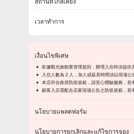
สถานที่ใกล้เคียง
เวลาทำการ
เงื่อนไขพิเศษ
依據觀光旅館業管理規則，辦理入住時須提供
入住人數為 2 人，加人或延長時間須以現場公
本店符合政府防疫規範，請安心體驗服務，若
顧客入店需配合店家現場公告之防疫規範，若
นโยบายแพลตฟอร์ม
นโยบายการยกเลิกและแก้ไขการจอง