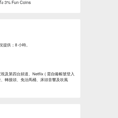
ถึง 3% Fun Coins
房況提供；8 小時。
第四台頻道、Netflix ( 需自備帳號登入
壺、轉接頭、免治馬桶、床頭音響及吹風