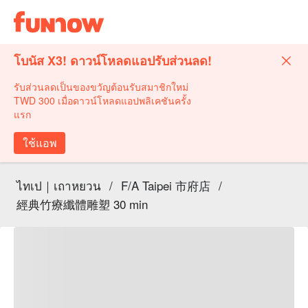
โบนัส X3! ดาวน์โหลดแอปรับส่วนลด!
รับส่วนลดเป็นของขวัญต้อนรับสมาชิกใหม่
TWD 300 เมื่อดาวน์โหลดแอปพลิเคชันครั้ง
แรก
ใช้แอพ
ไทเป｜เถาหยวน
/
F/A Taipei 市府店
/
經典竹療纖體雕塑 30 min