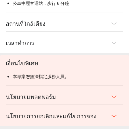
公車中壢客運站，步行 6 分鐘
สถานที่ใกล้เคียง
เวลาทำการ
เงื่อนไขพิเศษ
本專案恕無法指定服務人員。
นโยบายแพลตฟอร์ม
นโยบายการยกเลิกและแก้ไขการจอง