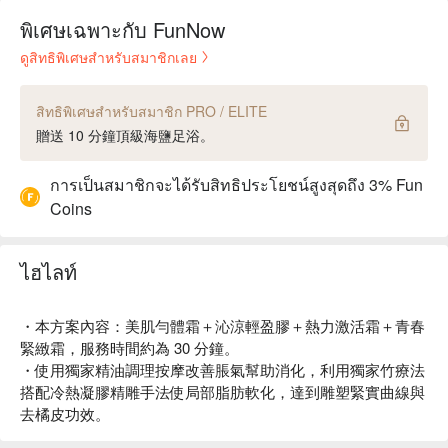
พิเศษเฉพาะกับ FunNow
ดูสิทธิพิเศษสำหรับสมาชิกเลย
สิทธิพิเศษสำหรับสมาชิก PRO / ELITE
贈送 10 分鐘頂級海鹽足浴。
การเป็นสมาชิกจะได้รับสิทธิประโยชน์สูงสุดถึง 3% Fun
Coins
ไฮไลท์
・本方案內容：美肌勻體霜＋沁涼輕盈膠＋熱力激活霜＋青春
緊緻霜，服務時間約為 30 分鐘。
・使用獨家精油調理按摩改善脹氣幫助消化，利用獨家竹療法
搭配冷熱凝膠精雕手法使局部脂肪軟化，達到雕塑緊實曲線與
去橘皮功效。