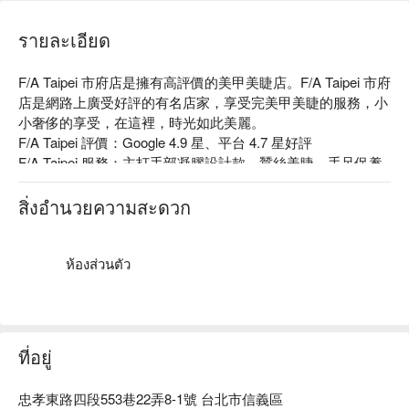
รายละเอียด
F/A Taipei 市府店是擁有高評價的美甲美睫店。F/A Taipei 市府
店是網路上廣受好評的有名店家，享受完美甲美睫的服務，小
小奢侈的享受，在這裡，時光如此美麗。

F/A Taipei 評價：Google 4.9 星、平台 4.7 星好評

F/A Taipei 服務：主打手部凝膠設計款、蠶絲美睫、手足保養
等服務。

F/A Taipei 推薦：美睫美甲都選用很好的材料產品，進口睫毛
สิ่งอำนวยความสะดวก
跟膠都親和肌膚，是高級沙龍產品；美甲部分更是都選用 OPI 
和 Butter London 等國際知名品牌，色彩美麗又持久。

F/A Taipei 市府店預約、F/A Taipei 市府店價格立刻查看⬇︎
ห้องส่วนตัว
ที่อยู่
忠孝東路四段553巷22弄8-1號 台北市信義區