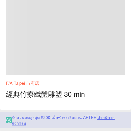
F/A Taipei 市府店
經典竹療纖體雕塑 30 min
รับส่วนลดสูงสุด $200 เมื่อชำระเงินผ่าน AFTEE
คำอธิบาย
กิจกรรม