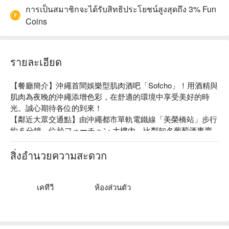
การเป็นสมาชิกจะได้รับสิทธิประโยชน์สูงสุดถึง 3% Fun
Coins
รายละเอียด
【餐廳簡介】沖繩首間娛樂型肌肉酒吧「Sofcho」！用酒精與
肌肉為夜晚的沖繩添增色彩，在舒適的環境中享受美好的時
光。誠心期待各位的到來！

【鄰近大眾交通點】由沖繩都市單軌電鐵線「美榮橋站」步行
約 6 分鐘。位於フォーチュン 大樓內，比鄰知名葡萄酒專賣
店 Cotedor 以及 1 樓是鐵板燒餐酒館 Gochiya。
สิ่งอำนวยความสะดวก
เคทีวี
ห้องส่วนตัว