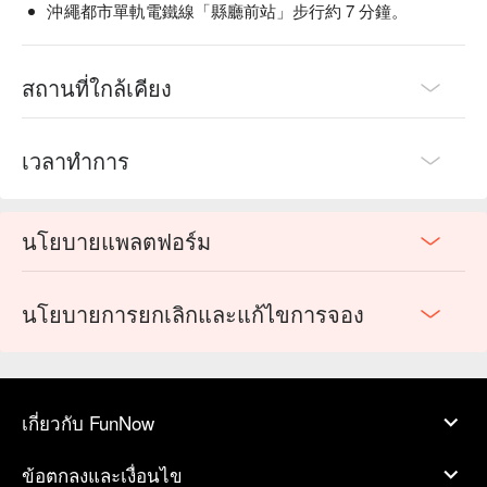
沖繩都市單軌電鐵線「縣廳前站」步行約 7 分鐘。
สถานที่ใกล้เคียง
เวลาทำการ
นโยบายแพลตฟอร์ม
นโยบายการยกเลิกและแก้ไขการจอง
เกี่ยวกับ FunNow
ข้อตกลงและเงื่อนไข