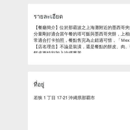
รายละเอียด
【餐廳簡介】位於那霸波之上海灘附近的墨西哥夾餅專賣店「
分量剛好適合當午餐的塔可飯與墨西哥夾餅，上相
常適合打卡拍照，餐點售完為止錯過可惜，「Ｍexican
【店名理念】不論是裝潢，還是餐點的餅皮、肉、
餅皮更特別加入沖繩薑黃。

【附近延伸景點】位於對馬紀念館對面，從波之上海
時，品嚐好吃又好拍的墨西哥夾餅！
ที่อยู่
若狭 1 丁目 17-21 沖縄県那覇市