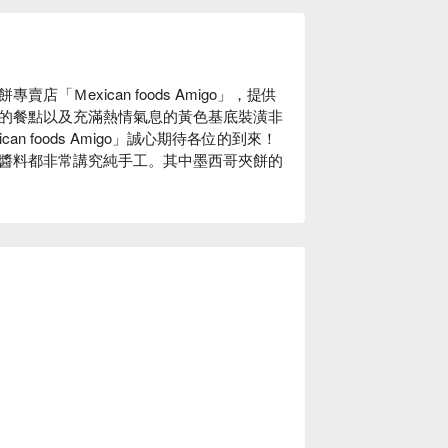
Ｍexican foods Amigo」，提供
的餐點以及充滿熱情氣息的黃色基底裝潢非
 foods Amigo」誠心期待各位的到來！

醬料都非常講究純手工。其中墨西哥夾餅的
灘只要步行約 30 秒！歡迎來觀光的同