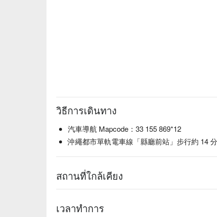
วิธีการเดินทาง
汽車導航 Mapcode：33 155 869*12
沖繩都市單軌電車線「縣廳前站」步行約 14 
สถานที่ใกล้เคียง
เวลาทำการ