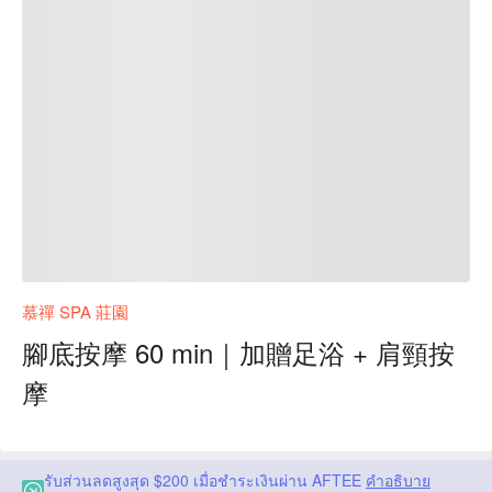
慕禪 SPA 莊園
腳底按摩 60 min｜加贈足浴 + 肩頸按
摩
รับส่วนลดสูงสุด $200 เมื่อชำระเงินผ่าน AFTEE
คำอธิบาย