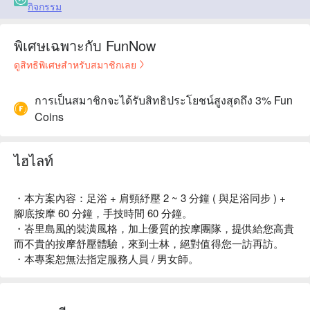
กิจกรรม
พิเศษเฉพาะกับ FunNow
ดูสิทธิพิเศษสำหรับสมาชิกเลย
การเป็นสมาชิกจะได้รับสิทธิประโยชน์สูงสุดถึง 3% Fun
Coins
ไฮไลท์
・本方案內容：足浴 + 肩頸紓壓 2 ~ 3 分鐘 ( 與足浴同步 ) +
腳底按摩 60 分鐘，手技時間 60 分鐘。
・峇里島風的裝潢風格，加上優質的按摩團隊，提供給您高貴
而不貴的按摩舒壓體驗，來到士林，絕對值得您一訪再訪。
・本專案恕無法指定服務人員 / 男女師。