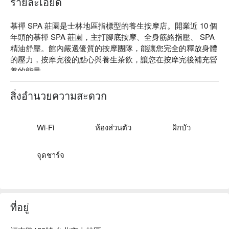
รายละเอียด
慕禪 SPA 莊園是士林地區指標型的養生按摩店。開業近 10 個
年頭的慕禪 SPA 莊園，主打腳底按摩、全身筋絡指壓、 SPA 
精油舒壓。館內嚴選優質的按摩團隊，能讓您完全的釋放身體
的壓力，按摩完後的點心與養生茶飲，讓您在按摩完後補充營
養的能量。

慕禪 SPA 莊園評價：Google 4.5 星、平台 4.5 星好評

慕禪 SPA 莊園提供顧客身體經絡舒壓、精油芳療、壓力舒壓
สิ่งอำนวยความสะดวก
及養生保健等知識技術傳達，讓您在此能夠舒緩平時壓力，好
好放鬆。

慕禪 SPA 莊園以大量木質調的裝潢，搭配許多峇里島風的擺
Wi-Fi
ห้องส่วนตัว
ฝักบัว
飾、裝潢，營造出濃厚的南洋風情，讓您無須出國即可感受到
偽出國度假風。

จุดชาร์จ
慕禪 SPA 莊園預約、慕禪 SPA 莊園價格、慕禪 SPA 莊園優
惠立刻查看⬇︎
ที่อยู่