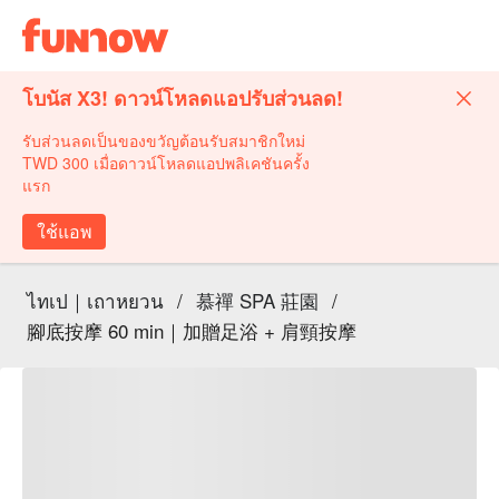
โบนัส X3! ดาวน์โหลดแอปรับส่วนลด!
รับส่วนลดเป็นของขวัญต้อนรับสมาชิกใหม่
TWD 300 เมื่อดาวน์โหลดแอปพลิเคชันครั้ง
แรก
ใช้แอพ
ไทเป｜เถาหยวน
/
慕禪 SPA 莊園
/
腳底按摩 60 min｜加贈足浴 + 肩頸按摩