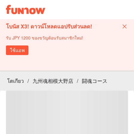
โบนัส X3! ดาวน์โหลดแอปรับส่วนลด!
รับ JPY 1200 ของขวัญต้อนรับสมาชิกใหม่!
ใช้แอพ
โตเกียว
/
九州魂相模大野店
/
闘魂コース