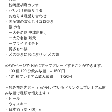
・枕崎産胡麻カツオ
・パリパリ長崎サラダ
・お造り 4 種盛り合わせ
・国産鶏のぼんじりゴロ焼き
・揚げ物
ー大分名物 中津唐揚げ
ー大分名物 鶏天
ーフライドポテト
・博多もつ鍋
・〆の焼きにおにぎり or 〆の麺
※次のページで下記にアップグレードすることができます。
・100 種 120 分飲み放題 + 1520円
・131 種プレミアム飲み放題 + 1720円
－飲み放題内容－（ ※が付いているドリンクはプレミアム飲
み放題で種類が増えます ）
・ビール
・ウィスキー
・日本酒（冷・燗）※