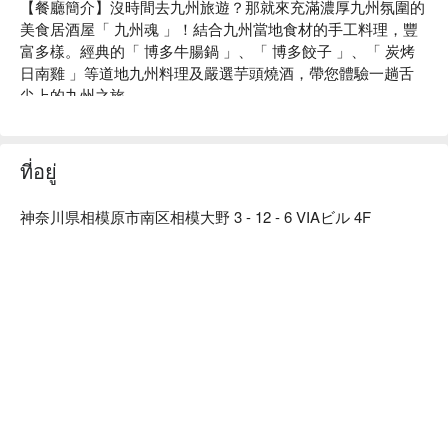
【餐廳簡介】沒時間去九州旅遊？那就來充滿濃厚九州氛圍的
美食居酒屋「 九州魂 」！結合九州當地食材的手工料理，豐
富多樣。經典的「 博多牛腸鍋 」、「 博多餃子 」、「 炭烤
日南雞 」等道地九州料理及嚴選芋頭燒酒，帶您體驗一趟舌
尖上的九州之旅。

【特殊席位】可以坐在感受店內熱鬧活力的大眾區；或是選擇
隱密自由的包廂大啖九州料理。

【招牌菜色】

ที่อยู่
鄉土料理：使用產地直送的日南雞、九州黑豬、真鯖魚、現撈
海鮮、馬肉等當地食材，重現九州從北到南的各地鄉土料理。

神奈川県相模原市南区相模大野 3 - 12 - 6 VIAビル 4F
博多牛腸鍋：費時熬煮的湯底將嚴選牛腸的鮮味與鍋內蔬菜的
甜味充分提引，綿密濃郁湯頭富含膠原蛋白，深受女性食客喜
愛的逸品。