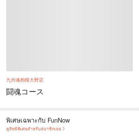
九州魂相模大野店
闘魂コース
พิเศษเฉพาะกับ FunNow
ดูสิทธิพิเศษสำหรับสมาชิกเลย