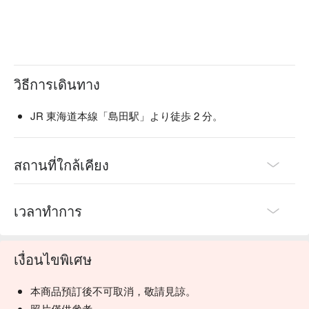
วิธีการเดินทาง
JR 東海道本線「島田駅」より徒歩 2 分。
สถานที่ใกล้เคียง
เวลาทำการ
เงื่อนไขพิเศษ
本商品預訂後不可取消，敬請見諒。
照片僅供參考。