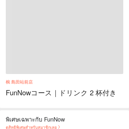
椀 島田站前店
FunNowコース｜ドリンク 2 杯付き
พิเศษเฉพาะกับ FunNow
ดูสิทธิพิเศษสำหรับสมาชิกเลย