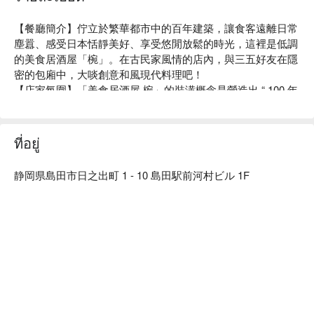
【餐廳簡介】佇立於繁華都市中的百年建築，讓食客遠離日常
塵囂、感受日本恬靜美好、享受悠閒放鬆的時光，這裡是低調
的美食居酒屋「椀」。在古民家風情的店內，與三五好友在隱
密的包廂中，大啖創意和風現代料理吧！

【店家氛圍】「美食居酒屋 椀」的裝潢概念是營造出 “ 100 年
前的日本古民房 ” 的復古氣氛。使用木質建材及暖色系照明，
再以細竹及和服腰帶等材料裝飾店內，打造出純和風的用餐空
間。在匠人精心設計的沈穩日式氛圍中，以美酒佳餚招待來
ที่อยู่
客、帶您品味日常之美。此外，如同店名「椀」（碗）一樣，
本店對於餐具也十分講究。店內部分餐具來自櫪木縣的純手工
静岡県島田市日之出町 1 - 10 島田駅前河村ビル 1F
益子燒，與餐廳裝潢完美結合，更襯托料理美味。

【招牌菜色】

餐前沙拉：本店提供的餐前沙拉可免費續盤，還有多種口味沙
拉醬任選搭配。飯前先用蔬菜墊肚子，可以減緩身體對醣分的
吸收，抑制血糖值急遽上升或過度攝取醣分。

陶杯裝啤酒：啤酒以陶瓷杯提供，用嚴選的杯子和益子燒的餐
盤為美食加分，帶給來客別有一番風味的用餐體驗。

一天一碗味噌湯：餐點最後會招待每人一碗味噌湯，湯中含有
的大豆蛋白可以溶解血液中的膽固醇，讓血管更健康喔！