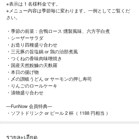
※表示は 1 名様料金です。
※メニュー内容は季節毎に変わります。一例としてご覧くだ
さい。
・季節の前菜：合鴨ロース 燻製風味、六方芋白煮
・シーザーサラダ
・お造り四種盛り合わせ
・三元豚の旨塩鍋 or 鶏の治部煮風
・つくねの香味肉味噌焼き
・国産天然鮟鱇の天麩羅
・本日の揚げ物
・〆の讃岐うどん or サーモンの押し寿司
・りんごのロールケーキ
・漬物盛り合わせ
—FunNow 会員特典—
・ソフトドリンク or ビール 2 杯（ 1188 円相当 ）
รายละเอียด