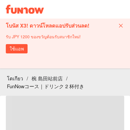
โบนัส X3! ดาวน์โหลดแอปรับส่วนลด!
รับ JPY 1200 ของขวัญต้อนรับสมาชิกใหม่!
ใช้แอพ
โตเกียว
/
椀 島田站前店
/
FunNowコース｜ドリンク 2 杯付き