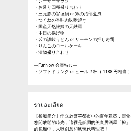
・シーザーサラダ
・お造り四種盛り合わせ
・三元豚の旨塩鍋 or 鶏の治部煮風
・つくねの香味肉味噌焼き
・国産天然鮟鱇の天麩羅
・本日の揚げ物
・〆の讃岐うどん or サーモンの押し寿司
・りんごのロールケーキ
・漬物盛り合わせ
—FunNow 会員特典—
・ソフトドリンク or ビール 2 杯（ 1188 円相当 
รายละเอียด
【餐廳簡介】佇立於繁華都市中的百年建築，讓食
悠閒放鬆的時光，這裡是低調的美食居酒屋「椀」
的包廂中，大啖創意和風現代料理吧！
