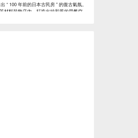
“ 100 年前的日本古民房 ” 的復古氣氛。
等材料裝飾店內，打造出純和風的用餐空
餚招待來客、帶您品味日常之美。此外，如
究。店內部分餐具來自櫪木縣的純手工益子
多種口味沙拉醬任選搭配。飯前先用蔬菜墊
遽上升或過度攝取醣分。

益子燒的餐盤為美食加分，帶給來客別有一
，湯中含有的大豆蛋白可以溶解血液中的膽