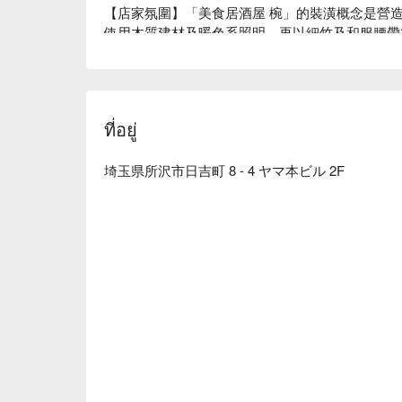
【店家氛圍】「美食居酒屋 椀」的裝潢概念是營造出 
使用木質建材及暖色系照明，再以細竹及和服腰帶
間。在匠人精心設計的沈穩日式氛圍中，以美酒佳
同店名「椀」（碗）一樣，本店對於餐具也十分講
燒，與餐廳裝潢完美結合，更襯托料理美味。

【招牌菜色】

ที่อยู่
餐前沙拉：本店提供的餐前沙拉可免費續盤，還有
肚子，可以減緩身體對醣分的吸收，抑制血糖值急
陶杯裝啤酒：啤酒以陶瓷杯提供，用嚴選的杯子和
埼玉県所沢市日吉町 8 - 4 ヤマ本ビル 2F
番風味的用餐體驗。

一天一碗味噌湯：餐點最後會招待每人一碗味噌湯
固醇，讓血管更健康喔！