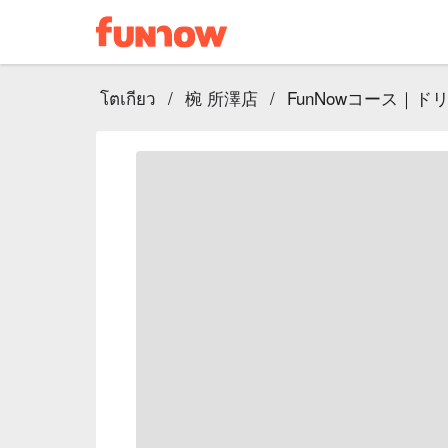
โตเกียว
/
椀 所澤店
/
FunNowコース｜ドリ