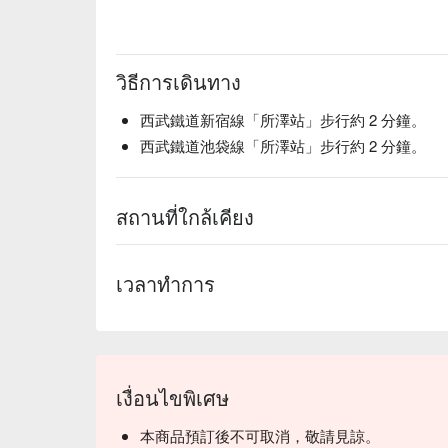
วิธีการเดินทาง
西武鐵道新宿線「所澤站」步行約 2 分鐘。
西武鐵道池袋線「所澤站」步行約 2 分鐘。
สถานที่ใกล้เคียง
เวลาทำการ
เงื่อนไขพิเศษ
本商品預訂後不可取消，敬請見諒。