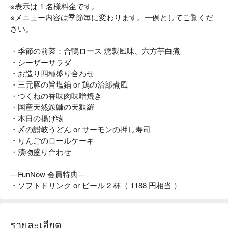
※表示は 1 名様料金です。
※メニュー内容は季節毎に変わります。一例としてご覧くだ
さい。
・季節の前菜：合鴨ロース 燻製風味、六方芋白煮
・シーザーサラダ
・お造り四種盛り合わせ
・三元豚の旨塩鍋 or 鶏の治部煮風
・つくねの香味肉味噌焼き
・国産天然鮟鱇の天麩羅
・本日の揚げ物
・〆の讃岐うどん or サーモンの押し寿司
・りんごのロールケーキ
・漬物盛り合わせ
—FunNow 会員特典—
・ソフトドリンク or ビール 2 杯（ 1188 円相当 ）
รายละเอียด