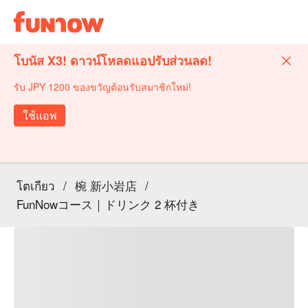
โบนัส X3! ดาวน์โหลดแอปรับส่วนลด!
รับ JPY 1200 ของขวัญต้อนรับสมาชิกใหม่!
ใช้แอพ
โตเกียว
/
椀 新小岩店
/
FunNowコース｜ドリンク 2 杯付き