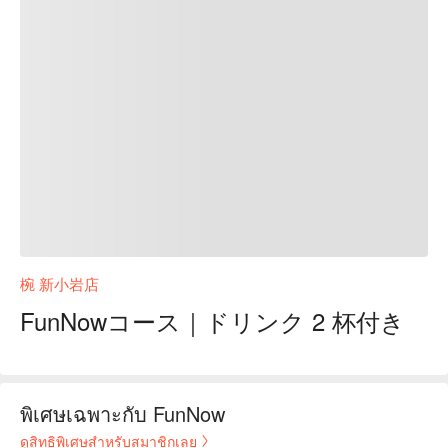
椀 新小岩店
FunNowコース｜ドリンク 2 杯付き
พิเศษเฉพาะกับ FunNow
ดูสิทธิพิเศษสำหรับสมาชิกเลย