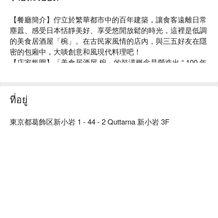
【餐廳簡介】佇立於繁華都市中的百年建築，讓食客遠離日常
塵囂、感受日本恬靜美好、享受悠閒放鬆的時光，這裡是低調
的美食居酒屋「椀」。在古民家風情的店內，與三五好友在隱
密的包廂中，大啖創意和風現代料理吧！

【店家氛圍】「美食居酒屋 椀」的裝潢概念是營造出 “ 100 年
前的日本古民房 ” 的復古氣氛。使用木質建材及暖色系照明，
再以細竹及和服腰帶等材料裝飾店內，打造出純和風的用餐空
間。在匠人精心設計的沈穩日式氛圍中，以美酒佳餚招待來
ที่อยู่
客、帶您品味日常之美。此外，如同店名「椀」（碗）一樣，
本店對於餐具也十分講究。店內部分餐具來自櫪木縣的純手工
東京都葛飾区新小岩 1 - 44 - 2 Quttarna 新小岩 3F
益子燒，與餐廳裝潢完美結合，更襯托料理美味。

【招牌菜色】

餐前沙拉：本店提供的餐前沙拉可免費續盤，還有多種口味沙
拉醬任選搭配。飯前先用蔬菜墊肚子，可以減緩身體對醣分的
吸收，抑制血糖值急遽上升或過度攝取醣分。

陶杯裝啤酒：啤酒以陶瓷杯提供，用嚴選的杯子和益子燒的餐
盤為美食加分，帶給來客別有一番風味的用餐體驗。

一天一碗味噌湯：餐點最後會招待每人一碗味噌湯，湯中含有
的大豆蛋白可以溶解血液中的膽固醇，讓血管更健康喔！