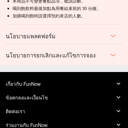
本商品不可變更餐點品項，敬請諒解。
喝到飽飲料最後加點為用餐結束前的 30 分鐘。
加購喝到飽時請選擇預約來店的人數。
นโยบายแพลตฟอร์ม
นโยบายการยกเลิกและแก้ไขการจอง
เกี่ยวกับ FunNow
ข้อตกลงและเงื่อนไข
ติดต่อเรา
ร่วมงานกับ FunNow