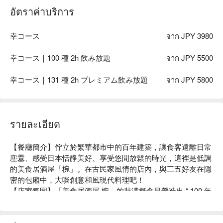
อัตราค่าบริการ
幸コース
จาก JPY 3980
幸コース｜100 種 2h 飲み放題
จาก JPY 5500
幸コース｜131 種 2h プレミアム飲み放題
จาก JPY 5800
รายละเอียด
【餐廳簡介】佇立於繁華都市中的百年建築，讓食客遠離日常
塵囂、感受日本恬靜美好、享受悠閒放鬆的時光，這裡是低調
的美食居酒屋「椀」。在古民家風情的店內，與三五好友在隱
密的包廂中，大啖創意和風現代料理吧！

【店家氛圍】「美食居酒屋 椀」的裝潢概念是營造出 “ 100 年
前的日本古民房 ” 的復古氣氛。使用木質建材及暖色系照明，
再以細竹及和服腰帶等材料裝飾店內，打造出純和風的用餐空