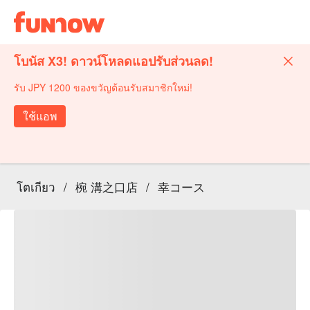
โบนัส X3! ดาวน์โหลดแอปรับส่วนลด!
รับ JPY 1200 ของขวัญต้อนรับสมาชิกใหม่!
ใช้แอพ
โตเกียว
/
椀 溝之口店
/
幸コース