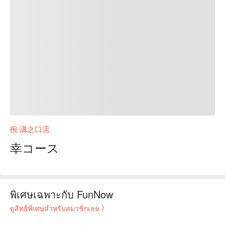
椀 溝之口店
幸コース
พิเศษเฉพาะกับ FunNow
ดูสิทธิพิเศษสำหรับสมาชิกเลย