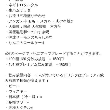
・ネギトロタルタル
・生ハムサラダ
・お造り五種盛り合わせ
・アンガス牛 もも（ メガネ ）肉の串焼き
・天麩羅：国産 天然鮟鱇、六方芋
・国産黒毛和牛の白すき鍋
・伊達サーモンのちらし寿司
・りんごのロールケーキ
※次のページで下記にアップグレードすることができます。
・100 種 120 分飲み放題 + 1520円
・131 種プレミアム飲み放題 + 1820円
ー飲み放題内容ー（ ※が付いているドリンクはプレミアム飲
み放題で種類が増えます ）
・ビール
・ウィスキー
・日本酒（ 冷・燗 ）※
・各種サワー※
・各種カクテル※