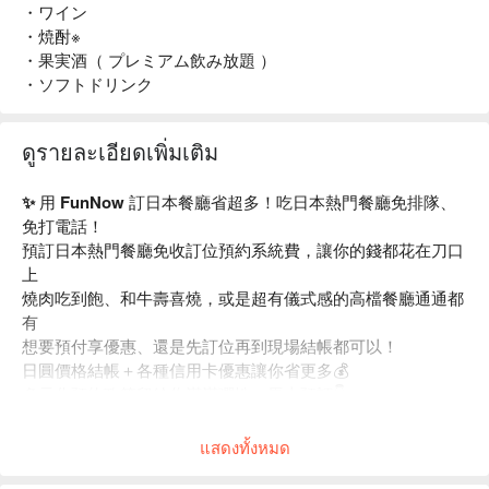
・ワイン
・焼酎※
・果実酒（ プレミアム飲み放題 ）
・ソフトドリンク
ดูรายละเอียดเพิ่มเติม
✨ 用 FunNow 訂日本餐廳省超多！吃日本熱門餐廳免排隊、
免打電話！
預訂日本熱門餐廳免收訂位預約系統費，讓你的錢都花在刀口
上
燒肉吃到飽、和牛壽喜燒，或是超有儀式感的高檔餐廳通通都
有
想要預付享優惠、還是先訂位再到現場結帳都可以！
日圓價格結帳＋各種信用卡優惠讓你省更多💰
多元化預約政策留給你滿滿彈性，馬上預訂👇
แสดงทั้งหมด