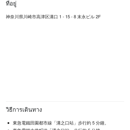
間。在匠人精心設計的沈穩日式氛圍中，以美酒佳餚招待來
ที่อยู่
客、帶您品味日常之美。此外，如同店名「椀」（碗）一樣，
本店對於餐具也十分講究。店內部分餐具來自櫪木縣的純手工
神奈川県川崎市高津区溝口 1 - 15 - 8 末永ビル 2F
益子燒，與餐廳裝潢完美結合，更襯托料理美味。

【招牌菜色】

餐前沙拉：本店提供的餐前沙拉可免費續盤，還有多種口味沙
拉醬任選搭配。飯前先用蔬菜墊肚子，可以減緩身體對醣分的
吸收，抑制血糖值急遽上升或過度攝取醣分。

陶杯裝啤酒：啤酒以陶瓷杯提供，用嚴選的杯子和益子燒的餐
盤為美食加分，帶給來客別有一番風味的用餐體驗。

一天一碗味噌湯：餐點最後會招待每人一碗味噌湯，湯中含有
的大豆蛋白可以溶解血液中的膽固醇，讓血管更健康喔！
วิธีการเดินทาง
東急電鐵田園都市線「溝之口站」步行約 5 分鐘。