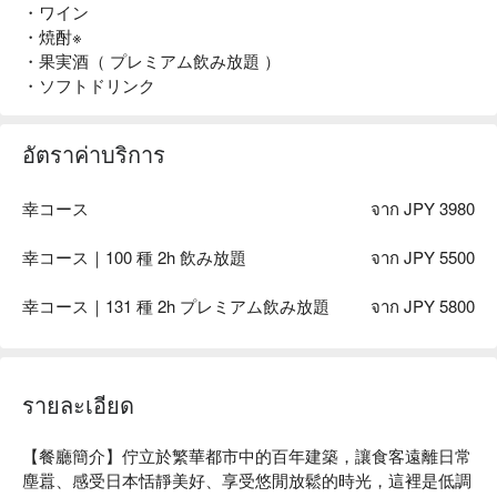
・ワイン
・焼酎※
・果実酒（ プレミアム飲み放題 ）
・ソフトドリンク
อัตราค่าบริการ
幸コース
จาก JPY 3980
幸コース｜100 種 2h 飲み放題
จาก JPY 5500
幸コース｜131 種 2h プレミアム飲み放題
จาก JPY 5800
รายละเอียด
【餐廳簡介】佇立於繁華都市中的百年建築，讓食客遠離日常
塵囂、感受日本恬靜美好、享受悠閒放鬆的時光，這裡是低調