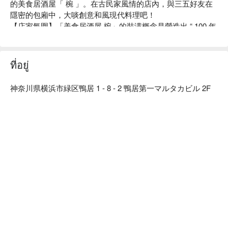
的美食居酒屋「 椀 」。在古民家風情的店內，與三五好友在
隱密的包廂中，大啖創意和風現代料理吧！

【店家氛圍】「美食居酒屋 椀」的裝潢概念是營造出 “ 100 年
前的日本古民房 ” 的復古氣氛。使用木質建材及暖色系照明，
再以細竹及和服腰帶等材料裝飾店內，打造出純和風的用餐空
間。在匠人精心設計的沈穩日式氛圍中，以美酒佳餚招待來
ที่อยู่
客、帶您品味日常之美。此外，如同店名「椀」（碗）一樣，
本店對於餐具也十分講究。店內部分餐具來自櫪木縣的純手工
神奈川県横浜市緑区鴨居 1 - 8 - 2 鴨居第一マルタカビル 2F
益子燒，與餐廳裝潢完美結合，更襯托料理美味。

【招牌菜色】

餐前沙拉：本店提供的餐前沙拉可免費續盤，還有多種口味沙
拉醬任選搭配。飯前先用蔬菜墊肚子，可以減緩身體對醣分的
吸收，抑制血糖值急遽上升或過度攝取醣分。

陶杯裝啤酒：啤酒以陶瓷杯提供，用嚴選的杯子和益子燒的餐
盤為美食加分，帶給來客別有一番風味的用餐體驗。

一天一碗味噌湯：餐點最後會招待每人一碗味噌湯，湯中含有
的大豆蛋白可以溶解血液中的膽固醇，讓血管更健康喔！