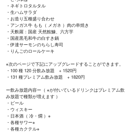
・ネギトロタルタル
・生ハムサラダ
・お造り五種盛り合わせ
・アンガス牛 もも（ メガネ ）肉の串焼き
・天麩羅：国産 天然鮟鱇、六方芋
・国産黒毛和牛の白すき鍋
・伊達サーモンのちらし寿司
・りんごのロールケーキ
※次のページで下記にアップグレードすることができます。
・100 種 120 分飲み放題 + 1520円
・131 種プレミアム飲み放題 + 1820円
ー飲み放題内容ー（ ※が付いているドリンクはプレミアム飲
み放題で種類が増えます ）
・ビール
・ウィスキー
・日本酒（ 冷・燗 ）※
・各種サワー※
・各種カクテル※