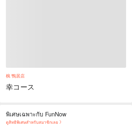
椀 鴨居店
幸コース
พิเศษเฉพาะกับ FunNow
ดูสิทธิพิเศษสำหรับสมาชิกเลย