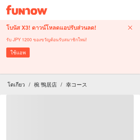
โบนัส X3! ดาวน์โหลดแอปรับส่วนลด!
รับ JPY 1200 ของขวัญต้อนรับสมาชิกใหม่!
ใช้แอพ
โตเกียว
/
椀 鴨居店
/
幸コース