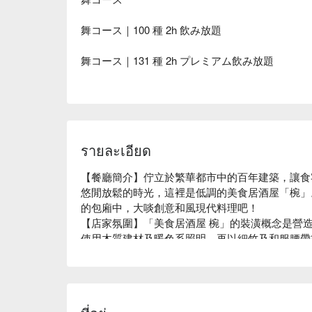
舞コース｜100 種 2h 飲み放題
舞コース｜131 種 2h プレミアム飲み放題
รายละเอียด
【餐廳簡介】佇立於繁華都市中的百年建築，讓食
悠閒放鬆的時光，這裡是低調的美食居酒屋「椀」
的包廂中，大啖創意和風現代料理吧！

【店家氛圍】「美食居酒屋 椀」的裝潢概念是營造出 
使用木質建材及暖色系照明，再以細竹及和服腰帶
間。在匠人精心設計的沈穩日式氛圍中，以美酒佳
同店名「椀」（碗）一樣，本店對於餐具也十分講
燒，與餐廳裝潢完美結合，更襯托料理美味。

【招牌菜色】
