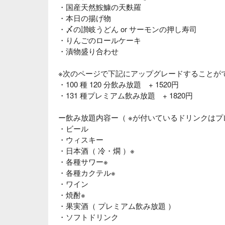
・国産天然鮟鱇の天麩羅
・本日の揚げ物
・〆の讃岐うどん or サーモンの押し寿司
・りんごのロールケーキ
・漬物盛り合わせ
※次のページで下記にアップグレードすることが
・100 種 120 分飲み放題 + 1520円
・131 種プレミアム飲み放題 + 1820円
ー飲み放題内容ー（ ※が付いているドリンクはプ
・ビール
・ウィスキー
・日本酒（ 冷・燗 ）※
・各種サワー※
・各種カクテル※
・ワイン
・焼酎※
・果実酒（ プレミアム飲み放題 ）
・ソフトドリンク