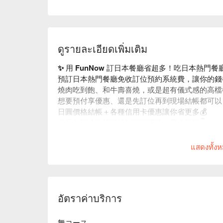
ดูรายละเอียดเพิ่มเติม
✨ 用 FunNow 訂日本餐廳省超多！吃日本熱門
預訂日本熱門餐廳免收訂位預約系統費，讓你的錢
燒肉吃到飽、和牛壽喜燒，或是超有儀式感的高檔
想要預付享優惠、還是先訂位再到現場結帳都可以
日圓價格結帳＋各種信用卡優惠讓你省更多💰
多元化預約政策留給你滿滿彈性，馬上預訂👇
แสดงทั้ง
อัตราค่าบริการ
舞コース