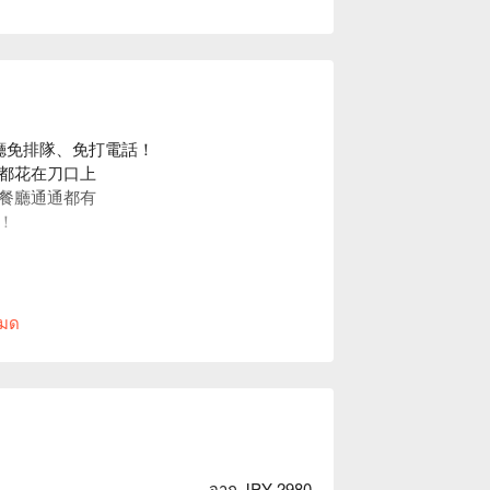
餐廳免排隊、免打電話！
都花在刀口上
餐廳通通都有
！
หมด
จาก JPY 2980