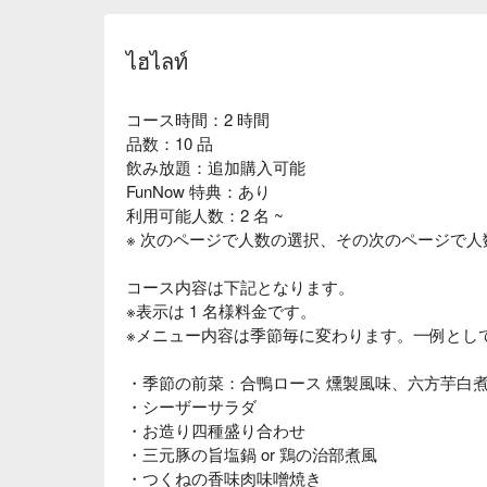
ไฮไลท์
コース時間：2 時間
品数：10 品
飲み放題：追加購入可能
FunNow 特典：あり
利用可能人数：2 名 ~
※ 次のページで人数の選択、その次のページで
コース内容は下記となります。
※表示は 1 名様料金です。
※メニュー内容は季節毎に変わります。一例とし
・季節の前菜：合鴨ロース 燻製風味、六方芋白
・シーザーサラダ
・お造り四種盛り合わせ
・三元豚の旨塩鍋 or 鶏の治部煮風
・つくねの香味肉味噌焼き