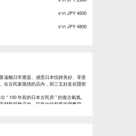
จาก JPY 4500
จาก JPY 4800
客遠離日常塵囂、感受日本恬靜美好、享受
。在古民家風情的店內，與三五好友在隱密
“ 100 年前的日本古民房 ” 的復古氣氛。
等材料裝飾店內，打造出純和風的用餐空
餚招待來客、帶您品味日常之美。此外，如
究。店內部分餐具來自櫪木縣的純手工益子