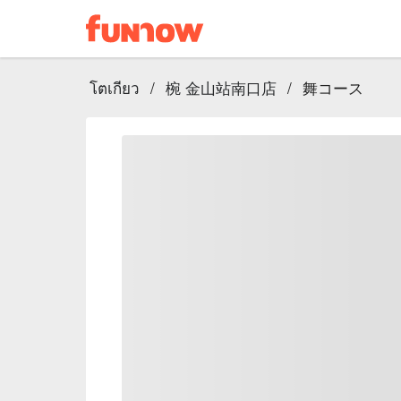
โตเกียว
/
椀 金山站南口店
/
舞コース