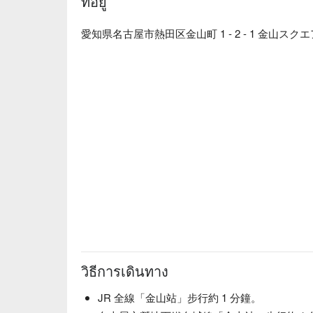
ที่อยู่
餐前沙拉：本店提供的餐前沙拉可免費續盤，還有
肚子，可以減緩身體對醣分的吸收，抑制血糖值急
陶杯裝啤酒：啤酒以陶瓷杯提供，用嚴選的杯子和
愛知県名古屋市熱田区金山町 1 - 2 - 1 金山スクエ
番風味的用餐體驗。

一天一碗味噌湯：餐點最後會招待每人一碗味噌湯
固醇，讓血管更健康喔！
วิธีการเดินทาง
JR 全線「金山站」步行約 1 分鐘。