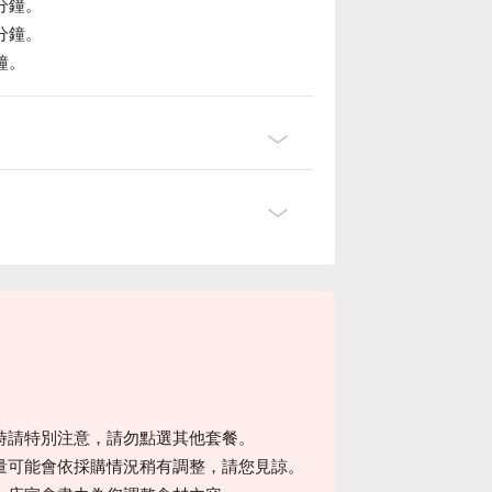
分鐘。
分鐘。
鐘。
時請特別注意，請勿點選其他套餐。
量可能會依採購情況稍有調整，請您見諒。