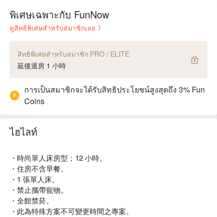
พิเศษเฉพาะกับ FunNow
ดูสิทธิพิเศษสำหรับสมาชิกเลย
สิทธิพิเศษสำหรับสมาชิก PRO / ELITE
延後退房 1 小時
การเป็นสมาชิกจะได้รับสิทธิประโยชน์สูงสุดถึง 3% Fun
Coins
ไฮไลท์
・時尚單人床房型；12 小時。
・住房不含早餐。
・1 張單人床。
・禁止攜帶寵物。
・全館禁菸。
・此為特殊方案不可變更時間之專案。