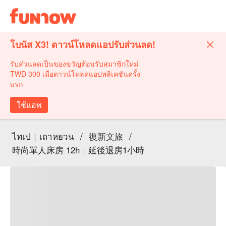
โบนัส X3! ดาวน์โหลดแอปรับส่วนลด!
รับส่วนลดเป็นของขวัญต้อนรับสมาชิกใหม่
TWD 300 เมื่อดาวน์โหลดแอปพลิเคชันครั้ง
แรก
ใช้แอพ
ไทเป｜เถาหยวน
/
復新文旅
/
時尚單人床房 12h｜延後退房1小時