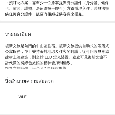
・預訂此方案，需至少一位旅客提供身分證件（身分證、健保
卡、駕照、護照、居留證擇一即可）方得辦理入住，若無法提
供任何身分證件，飯店有拒絕提供客房之權益。
รายละเอียด
復新文旅是熱門的中山區住宿。復新文旅提供自助式的酒店式
公寓服務，並且秉持著對地球及住客的呵護，從可回收無毒綠
建材上漆建造，到全館 LED 燈光裝置。處處可見復新文旅不
計代價的將綠色旅館的精神發揮到極致。

復新文旅評價：平台 4.7 星好評推薦

復新文旅推薦：距離捷運中山國中站約 3 分鐘步行時間，鄰近
松山機場。旅店提供優良品牌的硬體設備和寢具用品以及免費
สิ่งอำนวยความสะดวก
Wi-Fi、洗衣設備、行李寄存等。

復新文旅優惠、復新文旅住宿方案、復新文旅休息方案立刻查
看⬇︎
Wi-Fi