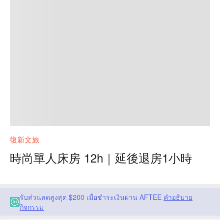
復新文旅
時尚單人床房 12h｜延後退房1小時
รับส่วนลดสูงสุด $200 เมื่อชำระเงินผ่าน AFTEE
คำอธิบาย
กิจกรรม