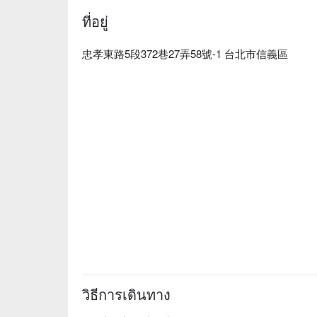
專業技術與服務之交流來促進台灣藝術創作與國際接
ที่อยู่
MtBc Designs Salon 預約、MtBc Designs Sal
忠孝東路5段372巷27弄58號-1 台北市信義區
วิธีการเดินทาง