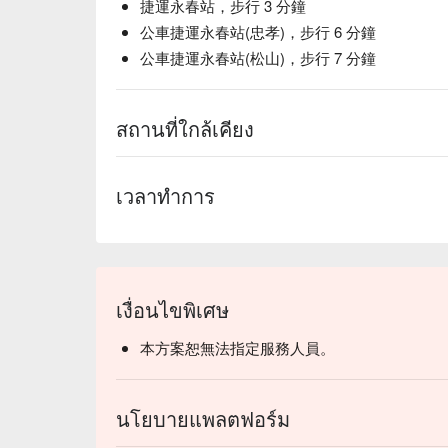
捷運永春站，步行 3 分鐘
公車捷運永春站(忠孝)，步行 6 分鐘
公車捷運永春站(松山)，步行 7 分鐘
สถานที่ใกล้เคียง
เวลาทำการ
เงื่อนไขพิเศษ
本方案恕無法指定服務人員。
นโยบายแพลตฟอร์ม