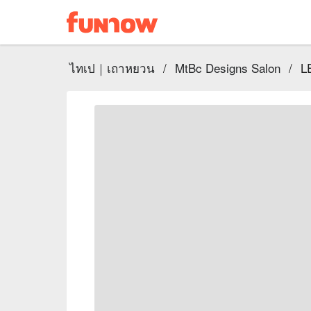
ไทเป｜เถาหยวน
/
MtBc Designs Salon
/
L