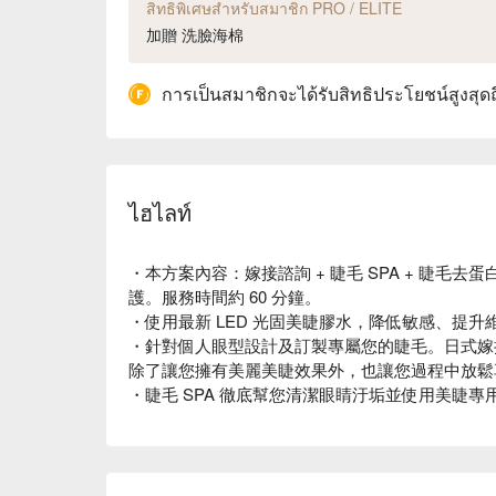
สิทธิพิเศษสำหรับสมาชิก PRO / ELITE
加贈 洗臉海棉
การเป็นสมาชิกจะได้รับสิทธิประโยชน์สูงสุด
ไฮไลท์
・本方案內容：嫁接諮詢 + 睫毛 SPA + 睫毛去蛋白
護。服務時間約 60 分鐘。
・使用最新 LED 光固美睫膠水，降低敏感、提
・針對個人眼型設計及訂製專屬您的睫毛。日式嫁
除了讓您擁有美麗美睫效果外，也讓您過程中放鬆
・睫毛 SPA 徹底幫您清潔眼睛汙垢並使用美睫