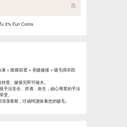
ถึง 3% Fun Coins
液 + 眼膜前置 + 美睫嫁接 + 睫毛雨衣防
升維持度、嫁接完即可碰水。
接手法安全、舒適、衛生，細心專業的手法
享受。
專用清潔慕斯，仔細呵護保養您的睫毛。