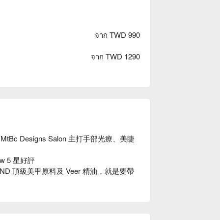
จาก TWD 990
จาก TWD 1290
MtBc Designs Salon 主打手部光療、美睫
ow 5 星好評

TRIND 頂級美甲原料及 Veer 精油，就是要帶
當重視職人的技術，因此更擁有卡芮詩教育品牌，藉
值得信賴的消費市場與合作模式，並長期與
訓美甲人才來提升美甲產業競爭力，並透過