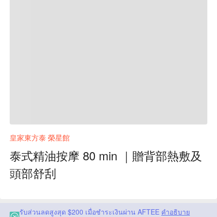
皇家東方泰 榮星館
泰式精油按摩 80 min ｜贈背部熱敷及
頭部舒刮
รับส่วนลดสูงสุด $200 เมื่อชำระเงินผ่าน AFTEE
คำอธิบาย