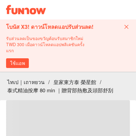
โบนัส X3! ดาวน์โหลดแอปรับส่วนลด!
รับส่วนลดเป็นของขวัญต้อนรับสมาชิกใหม่
TWD 300 เมื่อดาวน์โหลดแอปพลิเคชันครั้ง
แรก
ใช้แอพ
ไทเป｜เถาหยวน
/
皇家東方泰 榮星館
/
泰式精油按摩 80 min ｜贈背部熱敷及頭部舒刮