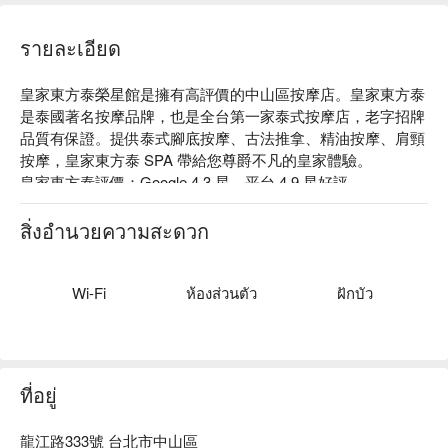
รายละเอียด
皇家東方泰榮星館是擁有高評價的中山區按摩店。皇家東方泰
是泰國著名按摩品牌，也是全台第一家泰式按摩店，老字招牌
品質有保證。提供泰式腳底按摩、古法推拿、精油按摩、肩頸
按摩，皇家東方泰 SPA 帶給您尊爵不凡的皇家體驗。

皇家東方泰評價：Google 4.3 星、平台 4.9 星好評

皇家東方泰是台灣的泰式 SPA 先鋒，遵循古法的泰式按摩結
合被動式瑜伽，讓你輕鬆紓緩繃緊的筋骨，煥新平日的疲憊與
สิ่งอำนวยความสะดวก
陳舊。

皇家東方泰擁有木質調的整體裝潢，帶給人宛如回到大自然般
的感受，在精油香氣與功夫巧勁中，與最自適的自己相遇。

Wi-Fi
ห้องส่วนตัว
ฝักบัว
皇家東方泰榮星館預約、皇家東方泰榮星館價格、皇家東方泰
榮星館優惠立刻查看⬇︎
ที่อยู่
龍江路333號 台北市中山區