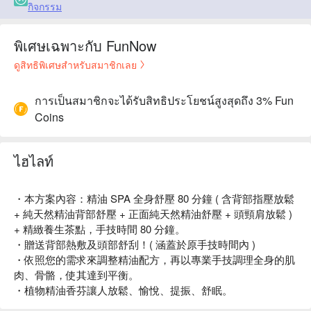
กิจกรรม
พิเศษเฉพาะกับ FunNow
ดูสิทธิพิเศษสำหรับสมาชิกเลย
การเป็นสมาชิกจะได้รับสิทธิประโยชน์สูงสุดถึง 3% Fun
Coins
ไฮไลท์
・本方案內容：精油 SPA 全身舒壓 80 分鐘 ( 含背部指壓放鬆
+ 純天然精油背部舒壓 + 正面純天然精油舒壓 + 頭頸肩放鬆 )
+ 精緻養生茶點，手技時間 80 分鐘。
・贈送背部熱敷及頭部舒刮！( 涵蓋於原手技時間內 )
・依照您的需求來調整精油配方，再以專業手技調理全身的肌
肉、骨骼，使其達到平衡。
・植物精油香芬讓人放鬆、愉悅、提振、舒眠。