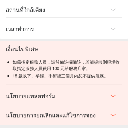
สถานที่ใกล้เคียง
เวลาทำการ
เงื่อนไขพิเศษ
如需指定服務人員，請於備註欄備註，若能提供則現場收
取指定服務人員費用 100 元給服務店家。
18 歲以下、孕婦、手術後三個月內恕不提供服務。
นโยบายแพลตฟอร์ม
นโยบายการยกเลิกและแก้ไขการจอง