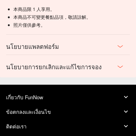
本商品限 1 人享用。
本商品不可變更餐點品項，敬請諒解。
照片僅供參考。
นโยบายแพลตฟอร์ม
นโยบายการยกเลิกและแก้ไขการจอง
เกี่ยวกับ FunNow
ข้อตกลงและเงื่อนไข
ติดต่อเรา