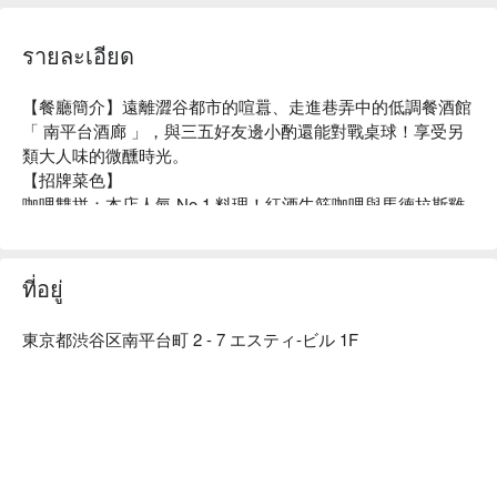
รายละเอียด
【餐廳簡介】遠離澀谷都市的喧囂、走進巷弄中的低調餐酒館
「 南平台酒廊 」，與三五好友邊小酌還能對戰桌球！享受另
類大人味的微醺時光。

【招牌菜色】

咖哩雙拼：本店人氣 No.1 料理！紅酒牛筋咖哩與馬德拉斯雞
肉咖哩一次滿足～牛筋以紅酒燉煮到入味又軟嫩，濃郁卻溫和
的醬汁更順口下飯；鮮嫩的雞肉與 11 種香料調和的咖哩醬混
合，口感辛辣、層次分明，讓人會上癮的重口味咖哩。

ที่อยู่
【店家氛圍】低調簡約的空間裡，用壁面裝飾藝術與木質古董
傢俱營造出慵懶舒適的氛圍。
東京都渋谷区南平台町 2 - 7 エスティ-ビル 1F