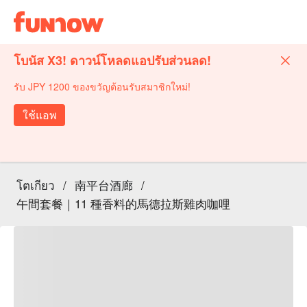
โบนัส X3! ดาวน์โหลดแอปรับส่วนลด!
รับ JPY 1200 ของขวัญต้อนรับสมาชิกใหม่!
ใช้แอพ
โตเกียว
/
南平台酒廊
/
午間套餐｜11 種香料的馬德拉斯雞肉咖哩