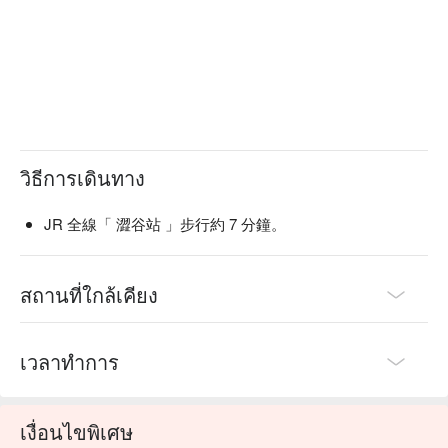
วิธีการเดินทาง
JR 全線「 澀谷站 」步行約 7 分鐘。
สถานที่ใกล้เคียง
เวลาทำการ
เงื่อนไขพิเศษ