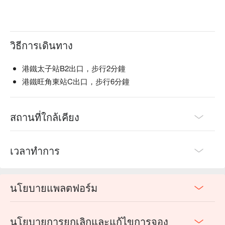
วิธีการเดินทาง
港鐵太子站B2出口，步行2分鐘
港鐵旺角東站C出口，步行6分鐘
สถานที่ใกล้เคียง
เวลาทำการ
นโยบายแพลตฟอร์ม
นโยบายการยกเลิกและแก้ไขการจอง