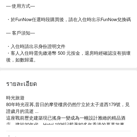
— 使用方式—
・於FunNow任選時段購買後，請在入住時出示FunNow兌換碼
— 客戶須知—
・入住時請出示身份證明文件
・客人入住時需先繳港幣 500 元按金，退房時經確認沒有損壞
後，如數歸還。
รายละเอียด
時光旅遊

80年時光荏苒,昔日的摩登樓房仍然佇立於太子道西179號，見
證歲月的流逝 ...

這座戰前歷史建築現已搖身一變成為一幢設計雅緻的精品酒
店。建於30年代，Hotel 1936記載著80多年香港的幕幕故事，
歷史回憶留下來令人回味。在保留浮華綺麗時代的建築風格之