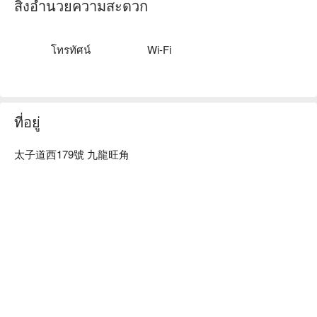
餘，酒店的裝潢更由著名的設計師營造出一種瑰麗時尚兼備的
สิ่งอำนวยความสะดวก
風格，不同時代，完美融合。

靈感來自中國傳統的博古架線條，20層高的新建酒店外型設計
時尚獨特亦同時流露著濃厚的懷舊及文化氣息，這跟舊建築的
โทรทัศน์
Wi-Fi
前門外牆的優美的Ａrt Deco建築風貎遙相呼應。50間客房為
遠近旅客帶來舒適寫意的空間，亦同時將鄰里點滴故事呈現眼
前。
ที่อยู่
太子道西179號 九龍旺角