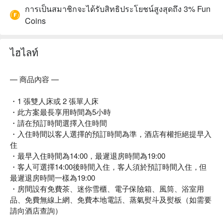
การเป็นสมาชิกจะได้รับสิทธิประโยชน์สูงสุดถึง 3% Fun
Coins
ไฮไลท์
— 商品內容 —
・1 張雙人床或 2 張單人床
・此方案最長享用時間為5小時
・請在預訂時間選擇入住時間
・入住時間以客人選擇的預訂時間為準，酒店有權拒絕提早入
住
・最早入住時間為14:00，最遲退房時間為19:00
・客人可選擇14:00後時間入住，客人須於預訂時間入住，但
最遲退房時間一樣為19:00
・房間設有免費茶、迷你雪櫃、電子保險箱、風筒、浴室用
品、免費無線上網、免費本地電話、蒸氣熨斗及熨板（如需要
請向酒店查詢）