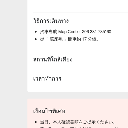
วิธีการเดินทาง
汽車導航 Map Code：206 381 735*60
從「 萬座毛 」開車約 17 分鐘。
สถานที่ใกล้เคียง
เวลาทำการ
เงื่อนไขพิเศษ
当日、本人確認書類をご提示ください。