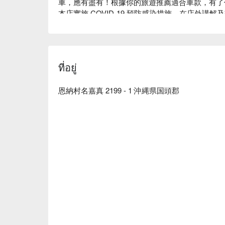
車，應有盡有！根據你的旅遊推薦適合車款，有了
本店實施 COVID-19 預防感染措施，在店外
精消毒，工作人員也全程配戴口罩及手指消毒。請
毒。
ที่อยู่
恩納村名嘉真 2199 - 1 沖縄県国頭郡