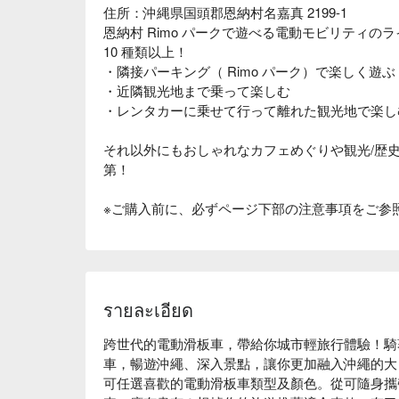
住所：沖縄県国頭郡恩納村名嘉真 2199-1
恩納村 Rimo パークで遊べる電動モビリティ
10 種類以上！
・隣接パーキング（ Rimo パーク）で楽しく遊ぶ
・近隣観光地まで乗って楽しむ
・レンタカーに乗せて行って離れた観光地で楽し
それ以外にもおしゃれなカフェめぐりや観光/歴
第！
※ご購入前に、必ずページ下部の注意事項をご参
รายละเอียด
跨世代的電動滑板車，帶給你城市輕旅行體驗！騎
車，暢遊沖繩、深入景點，讓你更加融入沖繩的大
可任選喜歡的電動滑板車類型及顏色。從可隨身攜