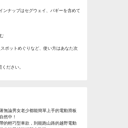
のラインナップはセグウェイ、バギーを含めて
む
史スポットめぐりなど、使い方はあなた次
照ください。
著無論男女老少都能簡單上手的電動滑板
自然中！

帶的輕巧型車款，到能跑山路的越野電動