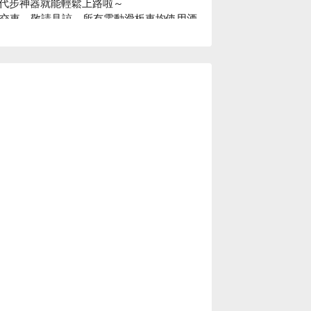
代步神器就能輕鬆上路啦～

講解及交車，敬請見諒。所有電動滑板車均使用酒
來店者務必配合配戴口罩及使用酒精手指消