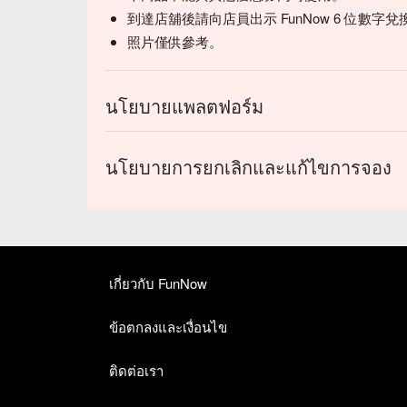
到達店舖後請向店員出示 FunNow 6 位數字兌
照片僅供參考。
นโยบายแพลตฟอร์ม
นโยบายการยกเลิกและแก้ไขการจอง
เกี่ยวกับ FunNow
ข้อตกลงและเงื่อนไข
ติดต่อเรา