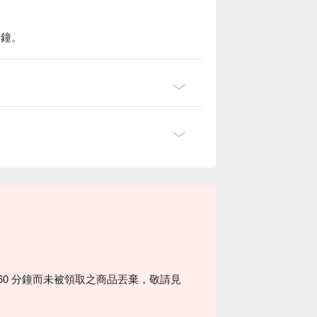
分鐘。
60 分鐘而未被領取之商品丟棄，敬請見