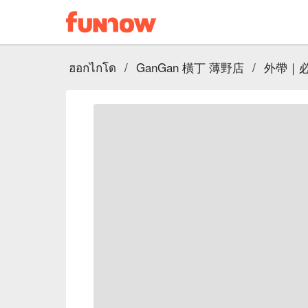
ฮอกไกโด
/
GanGan 橫丁 薄野店
/
外帶｜必