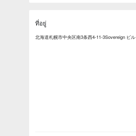
煎餃：外皮酥脆、內餡飽滿多汁的煎餃讓人難以抗
肥？明天再說吧！
ที่อยู่
北海道札幌市中央区南3条西4-11-3Sovereign ビル 