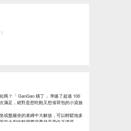
下：
 GanGan 橫丁 」準備了超過 100 
次滿足，絕對是想吃飽又想省荷包的小資族
坐或盤腿坐的束縛中大解放，可以輕鬆地多
眼前大廚的料理實境秀就是最佳下酒菜。
