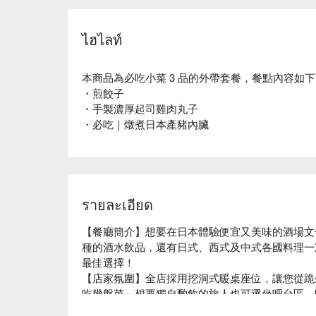
ไฮไลท์
本商品為必吃小菜 3 品的外帶套餐，餐點內容如
・煎餃子
・手製濃厚起司雞肉丸子
・必吃｜燉煮日本產豬內臟
รายละเอียด
【餐廳簡介】想要在日本體驗便宜又美味的酒場文化嗎？「
種的酒水飲品，還有日式、西式及中式各國料理一
最佳選擇！

【店家氛圍】全店採用挖洞式暖桌座位，讓您從跪
吃幾盤菜～想要獨自酌飲的旅人也可選坐吧台區，
【招牌菜色】
