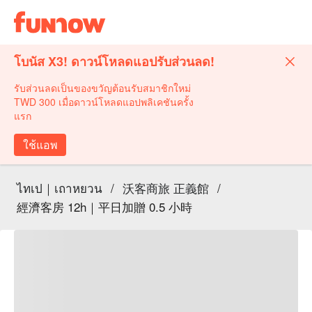
โบนัส X3! ดาวน์โหลดแอปรับส่วนลด!
รับส่วนลดเป็นของขวัญต้อนรับสมาชิกใหม่
TWD 300 เมื่อดาวน์โหลดแอปพลิเคชันครั้ง
แรก
ใช้แอพ
ไทเป｜เถาหยวน
/
沃客商旅 正義館
/
經濟客房 12h｜平日加贈 0.5 小時