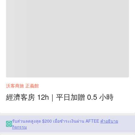
沃客商旅 正義館
經濟客房 12h｜平日加贈 0.5 小時
รับส่วนลดสูงสุด $200 เมื่อชำระเงินผ่าน AFTEE
คำอธิบาย
กิจกรรม