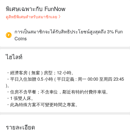
พิเศษเฉพาะกับ FunNow
ดูสิทธิพิเศษสำหรับสมาชิกเลย
การเป็นสมาชิกจะได้รับสิทธิประโยชน์สูงสุดถึง 3% Fun
Coins
ไฮไลท์
・經濟客房 ( 無窗 ) 房型；12 小時。
・平日入住加贈 0.5 小時 ( 平日定義 : 周一 00:00 至周四 23:45
)。
・住房不含早餐；不含車位，鄰近有特約付費停車場。
・1 張雙人床。
・此為特殊方案不可變更時間之專案。
รายละเอียด