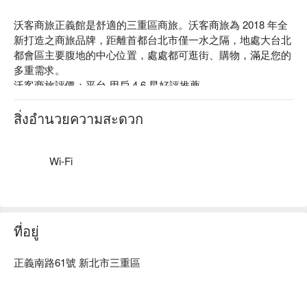
沃客商旅正義館是舒適的三重區商旅。沃客商旅為 2018 年全
新打造之商旅品牌，距離首都台北市僅一水之隔，地處大台北
都會區主要腹地的中心位置，處處都可逛街、購物，滿足您的
多重需求。

沃客商旅評價：平台 用戶 4.6 星好評推薦

沃客商旅推薦：距捷運台北橋站僅需步行 6 分鐘，比鄰熱鬧的
三和夜市，讓您入夜後還能漫步在街頭，從巷頭吃到巷尾，體
สิ่งอำนวยความสะดวก
驗正港台灣街頭小吃文化。館內客房採簡潔溫馨風格設計，舒
適大床搭配居家擺設，讓您進門彷彿回家，在喧鬧的城市中替
自己找一處安逸自在的休憩空間，讓生活有時間好好喘口氣，
Wi-Fi
沃客商旅是您的最佳選擇。

沃客商旅正義館優惠、沃客商旅正義館住宿方案、沃客商旅正
義館休息方案立刻查看⬇︎
ที่อยู่
正義南路61號 新北市三重區