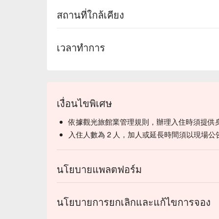
สถานที่ใกล้เคียง
เวลาทำการ
เงื่อนไขพิเศษ
依據觀光旅館業管理規則，辦理入住時須提供
入住人數為 2 人，加人或延長時間須以現場公
นโยบายแพลตฟอร์ม
นโยบายการยกเลิกและแก้ไขการจอง