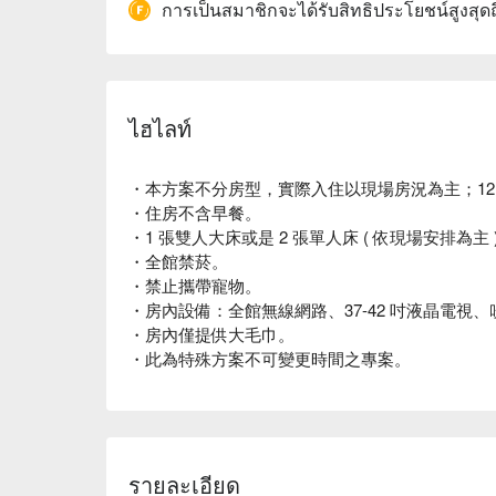
การเป็นสมาชิกจะได้รับสิทธิประโยชน์สูงสุด
ไฮไลท์
・本方案不分房型，實際入住以現場房況為主；12
・住房不含早餐。
・1 張雙人大床或是 2 張單人床 ( 依現場安排為主 
・全館禁菸。
・禁止攜帶寵物。
・房內設備：全館無線網路、37-42 吋液晶電視
・房內僅提供大毛巾。
・此為特殊方案不可變更時間之專案。
รายละเอียด