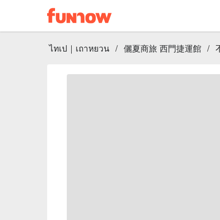
ไทเป｜เถาหยวน
/
儷夏商旅 西門捷運館
/