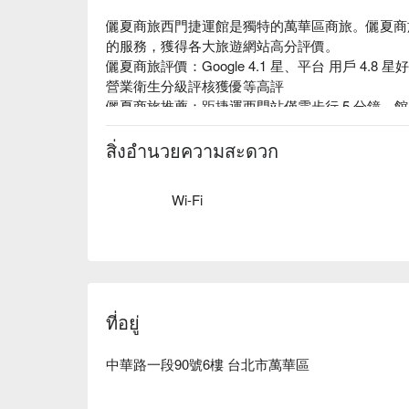
儷夏商旅西門捷運館是獨特的萬華區商旅。儷夏商
的服務，獲得各大旅遊網站高分評價。

儷夏商旅評價：Google 4.1 星、平台 用戶 4.
營業衛生分級評核獲優等高評

儷夏商旅推薦：距捷運西門站僅需步行 5 分鐘。
整天疲勞後的放鬆，房型選擇多樣，且設有獨家「
同行之旅客。

สิ่งอำนวยความสะดวก
儷夏商旅西門捷運館優惠、儷夏商旅西門捷運館住
查看⬇︎
Wi-Fi
ที่อยู่
中華路一段90號6樓 台北市萬華區