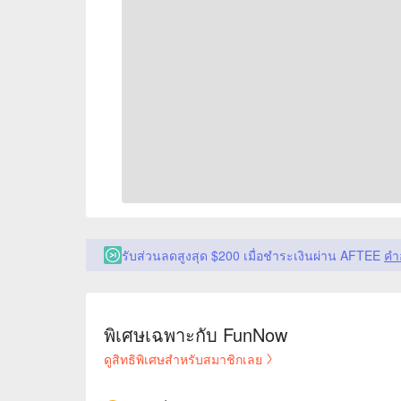
รับส่วนลดสูงสุด $200 เมื่อชำระเงินผ่าน AFTEE
คำ
พิเศษเฉพาะกับ FunNow
ดูสิทธิพิเศษสำหรับสมาชิกเลย