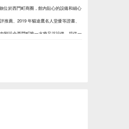
旅位於西門町商圈，館內貼心的設備和細心
8 星好評推薦、2019 年貓途鷹名人堂優等證書、
館內附設全西門町唯一水療足浴設備，提供一
雙床雙衛浴房型」，適合帶有年長者與兒童
宿方案、儷夏商旅西門捷運館休息方案立刻