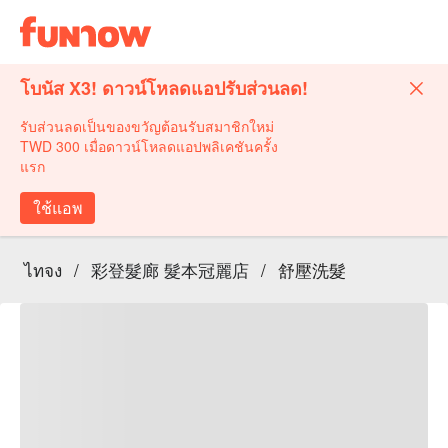
โบนัส X3! ดาวน์โหลดแอปรับส่วนลด!
รับส่วนลดเป็นของขวัญต้อนรับสมาชิกใหม่
TWD 300 เมื่อดาวน์โหลดแอปพลิเคชันครั้ง
แรก
ใช้แอพ
ไทจง
/
彩登髮廊 髮本冠麗店
/
舒壓洗髮