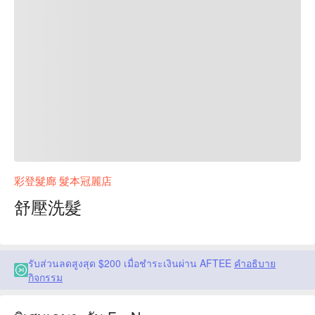
彩登髮廊 髮本冠麗店
舒壓洗髮
รับส่วนลดสูงสุด $200 เมื่อชำระเงินผ่าน AFTEE
คำอธิบาย
กิจกรรม