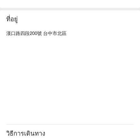
ที่อยู่
漢口路四段200號 台中市北區
วิธีการเดินทาง