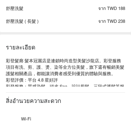
舒壓洗髮
จาก TWD 188
舒壓洗髮 ( 長髮 )
จาก TWD 238
รายละเอียด
彩登髮廊 髮本冠麗店是連鎖時尚造型美髮沙龍店。彩登服務
項目有洗、剪、護、燙、染等全方位美髮，旗下還有暢銷美髮
護髮相關產品，都能讓消費者感受到優質的體驗與服務。

彩登評價：平台 4.8 星好評

彩登服務：質感染髮、頭皮 Spa、設計剪髮、三段式護髮等服
務。

彩登推薦：店內氣氛溫馨，設計師服務周到，專業的技術讓客
สิ่งอำนวยความสะดวก
人可以安心享受。

彩登髮廊 髮本冠麗店預約、彩登髮廊 髮本冠麗店價格立刻查
看⬇︎
Wi-Fi