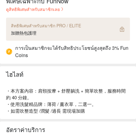
พิเศษเฉพาะกับ FunNow
ดูสิทธิพิเศษสำหรับสมาชิกเลย
สิทธิพิเศษสำหรับสมาชิก PRO / ELITE
加贈熱包護理
การเป็นสมาชิกจะได้รับสิทธิประโยชน์สูงสุดถึง 3% Fun
Coins
ไฮไลท์
・本方案內容：肩頸按摩 + 舒壓躺洗 + 簡單吹整，服務時間
約 40 分鐘。
・使用洗髮精品牌：薄荷 / 薰衣草，二選一。
・如需吹整造型 /潤髮 /過長 需現場加購
อัตราค่าบริการ