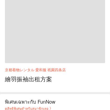
京都着物レンタル 愛和服 祇園四条店
繪羽振袖出租方案
พิเศษเฉพาะกับ FunNow
ดูสิทธิพิเศษสำหรับสมาชิกเลย