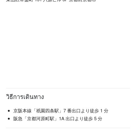
来店いただけます。宇治平等院店で着物を着たあと、電車で
約 20 分ほど移動すると姉妹店の「京都愛和服 伏見稲荷店」
がありますので、この伏見稲荷店で洋服に着替えることも可
能です。宇治と伏見稲荷を存分に堪能していただけます。
วิธีการเดินทาง
京阪本線「祇園四条駅」7 番出口より徒歩 1 分
阪急「京都河原町駅」1A 出口より徒歩 5 分