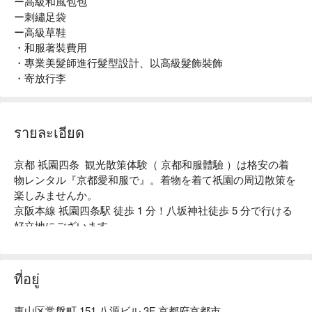
ー高級和風包包
ー刺繡足袋
ー高級草鞋
・和服著裝費用
・專業美髮師進行髮型設計、以高級髮飾裝飾
・寄放行李
รายละเอียด
京都 祇園四条  観光散策体験（ 京都和服體驗 ）は格安の着
物レンタル『京都愛和服で』。着物を着て祇園の周辺散策を
楽しみませんか。

京阪本線 祇園四条駅 徒歩 1 分！八坂神社徒歩 5 分で行ける
好立地にございます。

自慢の着物は、元呉服屋だった当店社長の選りすぐり。常時
新作を数多く取り揃えているのもこだわりです。着物の着付
けは着付師が、ヘアーセットは資格を持った美容師が担当い
ที่อยู่
たします。また、受付には台湾・香港出身のスタッフが通訳
を兼ねて常勤しているため、海外からのお客様も安心してご
東山区常盤町 151 八源ビル 3F 京都府京都市