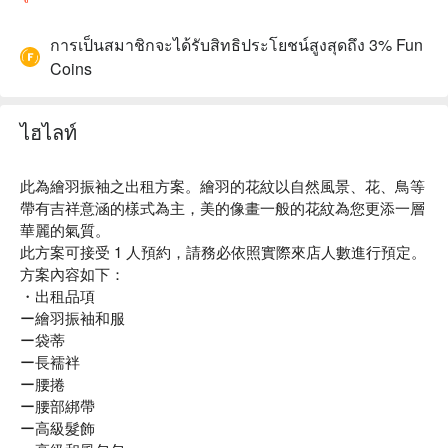
การเป็นสมาชิกจะได้รับสิทธิประโยชน์สูงสุดถึง 3% Fun
Coins
ไฮไลท์
此為繪羽振袖之出租方案。繪羽的花紋以自然風景、花、鳥等
帶有吉祥意涵的樣式為主，美的像畫一般的花紋為您更添一層
華麗的氣質。
此方案可接受 1 人預約，請務必依照實際來店人數進行預定。
方案內容如下：
・出租品項
ー繪羽振袖和服
ー袋蒂
ー長襦袢
ー腰捲
ー腰部綁帶
ー高級髮飾