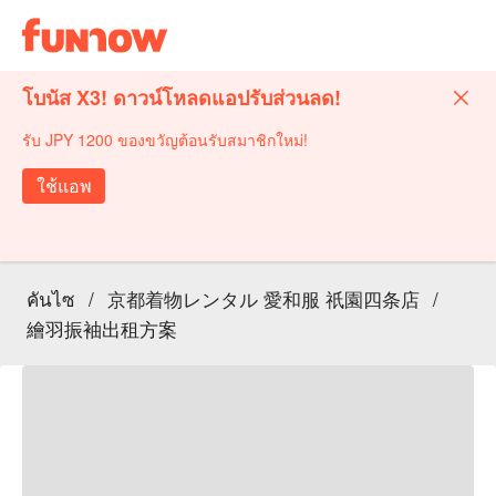
โบนัส X3! ดาวน์โหลดแอปรับส่วนลด!
รับ JPY 1200 ของขวัญต้อนรับสมาชิกใหม่!
ใช้แอพ
คันไซ
/
京都着物レンタル 愛和服 祇園四条店
/
繪羽振袖出租方案