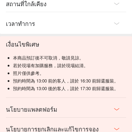
สถานที่ใกล้เคียง
เวลาทำการ
เงื่อนไขพิเศษ
本商品預訂後不可取消，敬請見諒。
若於現場有加購服務，請於現場結清。
照片僅供參考。
預約時間為 13:00 前的客人，請於 16:30 前歸還服裝。
預約時間為 13:00 後的客人，請於 17:30 前歸還服裝。
นโยบายแพลตฟอร์ม
นโยบายการยกเลิกและแก้ไขการจอง