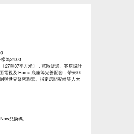
0
為24:00
尺〔27至37平方米〕，寬敞舒適。客房設計
電視及iHome 底座等完善配套，帶來非
刻與世界緊密聯繫。指定房間配備雙人大
nNow兌換碼。