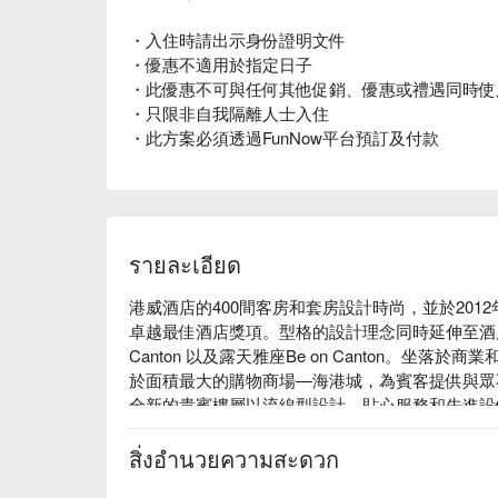
・入住時請出示身份證明文件
・優惠不適用於指定日子
・此優惠不可與任何其他促銷、優惠或禮遇同時使
・只限非自我隔離人士入住
・此方案必須透過FunNow平台預訂及付款
รายละเอียด
港威酒店的400間客房和套房設計時尚，並於2012
卓越最佳酒店獎項。型格的設計理念同時延伸至酒店的
Canton 以及露天雅座Be on Canton。坐
於面積最大的購物商場—海港城，為賓客提供與眾
全新的貴賓樓層以流線型設計、貼心服務和先進設
政酒廊，享用每日免費早餐、下午茶、傍晚雞尾酒
位於世上其中一個美食之都，港威酒店當然擁有不同
สิ่งอำนวยความสะดวก
英尺、供應頂級佳餚的Three on Canton，