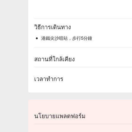
วิธีการเดินทาง
港鐵尖沙咀站，步行5分鐘
สถานที่ใกล้เคียง
เวลาทำการ
นโยบายแพลตฟอร์ม