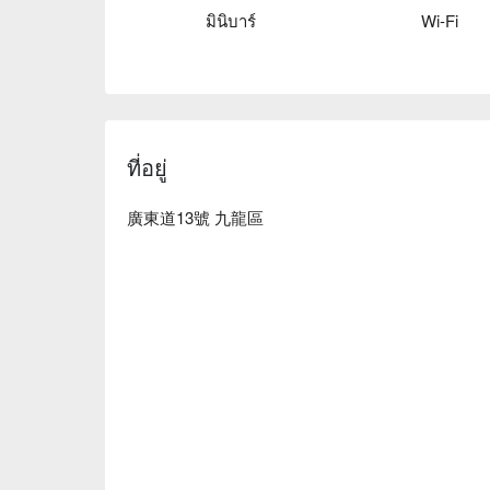
餐、品酒、休息和交流的空間。廣東道上最時尚的露天用
มินิบาร์
Wi-Fi
個充滿時尚活力、度假風情的地點，提供餐膳、雞
對狂歡。
ที่อยู่
廣東道13號 九龍區