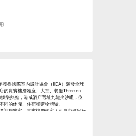
用
年獲得國際室內設計協會（IIDA）頒發全球
貴賓樓層雅座、大堂、餐廳Three on 
落於商業和娛樂熱點，港威酒店選址九龍尖沙咀，位
不同的休閒、住宿和購物體驗。

備迎接賓客。貴賓樓層的客人可自由進出行
和管家服務等尊享禮遇。

凡響的餐飲設施，包括面積達20,000平方
其設計獨具巧思，讓人印象深刻，是一個適合用