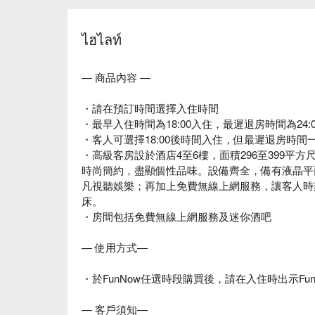
ไฮไลท์
— 商品內容 —
・請在預訂時間選擇入住時間
・最早入住時間為18:00入住，最遲退房時間為24:0
・客人可選擇18:00後時間入住，但最遲退房時間一樣
・高級客房設於酒店4至6樓，面積296至399平方
時尚簡約，盡顯個性品味。設備齊全，備有液晶平面
凡視聽娛樂；再加上免費無線上網服務，讓客人時
床。
・房間包括免費無線上網服務及迷你酒吧
— 使用方式—
・於FunNow任選時段購買後，請在入住時出示Fu
— 客戶須知—