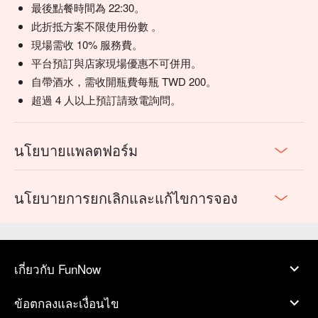
最後點餐時間為 22:30。
此折抵方案不限使用份數 。
現場需收 10% 服務費。
平台預訂與店家現場優惠不可併用。
自帶酒水，需收開瓶費每瓶 TWD 200。
超過 4 人以上預訂請致電詢問。
นโยบายแพลตฟอร์ม
นโยบายการยกเลิกและแก้ไขการจอง
เกี่ยวกับ FunNow
ข้อตกลงและเงื่อนไข