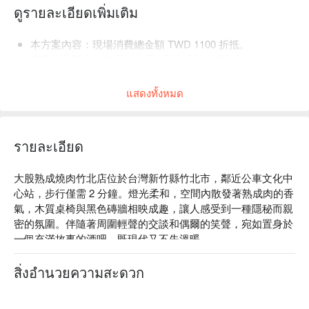
ดูรายละเอียดเพิ่มเติม
本方案內容：現場消費總金額 TWD 1100 折抵。
店家推薦菜色：超厚切牛舌 / 和牛盛和 / 澳和金磚牛排。
店內低消為一人 TWD 500，均消為 TWD 1500。
แสดงทั้งหมด
รายละเอียด
大股熟成燒肉竹北店位於台灣新竹縣竹北市，鄰近公車文化中
心站，步行僅需 2 分鐘。燈光柔和，空間內散發著熟成肉的香
氣，木質桌椅與黑色磚牆相映成趣，讓人感受到一種隱秘而親
密的氛圍。伴隨著周圍輕聲的交談和偶爾的笑聲，宛如置身於
一個充滿故事的酒吧，既現代又不失溫暖。

在這樣的環境中，超厚切牛舌、A5 日本和牛極致大腹和梅酒
สิ่งอำนวยความสะดวก
蘇打無疑成為提升聚會或用餐體驗的完美催化劑。這些精選佳
餚與氛圍相互輝映，讓每一次的聚會都變得更加難忘和愉悅。
