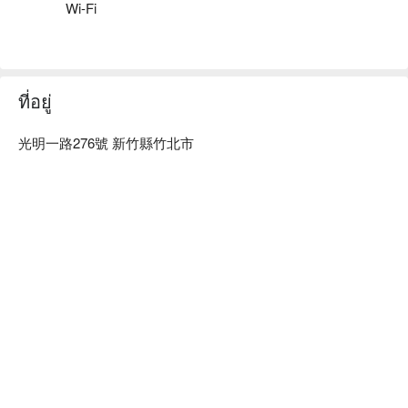
Wi-Fi
🤩 玩樂情報

人均消費：均消 TWD 1500

適合情境：一人獨享、兩人約會、多人聚餐、浪漫約會、朋友
聚餐、日常餐廳

ที่อยู่
貼心服務：肉食主義、親子友善、有無線網路

光明一路276號 新竹縣竹北市
🍳 主廚推薦

【超厚切牛舌】肉質鮮嫩，帶有微微焦香

【和牛盛和】入口即化，油脂均勻

【澳和金磚牛排】厚切多汁，口感柔軟

🍽️ 口碑必點

【超厚切銷魂牛舌】香氣撲鼻，口感極致細膩

【A5 日本和牛極致大腹】脂肪豐富，入口即化

【大股大腹肋排肉】肉質鮮嫩，帶有濃郁肉香

【澳洲和牛霜降腹肉】油花均勻，口感滑嫩

【1213 橫膈膜】肉質緊實，滋味濃郁

🥤 特色飲品

【梅酒蘇打】芳香甘甜，微酸氣泡爽口
