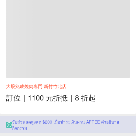
大股熟成燒肉專門 新竹竹北店
訂位｜1100 元折抵｜8 折起
รับส่วนลดสูงสุด $200 เมื่อชำระเงินผ่าน AFTEE
คำอธิบาย
กิจกรรม