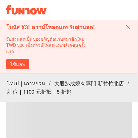
โบนัส X3! ดาวน์โหลดแอปรับส่วนลด!
รับส่วนลดเป็นของขวัญต้อนรับสมาชิกใหม่
TWD 300 เมื่อดาวน์โหลดแอปพลิเคชันครั้ง
แรก
ใช้แอพ
ไทเป｜เถาหยวน
/
大股熟成燒肉專門 新竹竹北店
/
訂位｜1100 元折抵｜8 折起