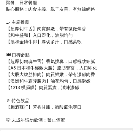
聚餐、日常餐廳
貼心服務：肉食主義、親子友善、有無線網路
🍳 主廚推薦
【超厚切牛舌】肉質鮮嫩，帶有微微焦香
【和牛盛和】入口即化，油脂均勻
【澳和金磚牛排】厚切多汁，口感柔軟
🍽️ 口碑必點
【超厚切銷魂牛舌】香氣撲鼻，口感極致細膩
【A5 日本和牛極致大腹】脂肪豐富，入口即化
【大股大腹肋排肉】肉質鮮嫩，帶有濃郁肉香
【澳洲和牛霜降腹肉】油花均勻，口感滑嫩
【1213 橫膈膜】肉質緊實，滋味濃郁
🥤 特色飲品
【梅酒蘇打】芳香甘甜，微酸氣泡爽口
💡 未成年請勿飲酒；禁止酒駕