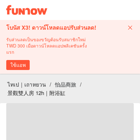
โบนัส X3! ดาวน์โหลดแอปรับส่วนลด!
รับส่วนลดเป็นของขวัญต้อนรับสมาชิกใหม่
TWD 300 เมื่อดาวน์โหลดแอปพลิเคชันครั้ง
แรก
ใช้แอพ
ไทเป｜เถาหยวน
/
怡品商旅
/
景觀雙人房 12h｜附浴缸