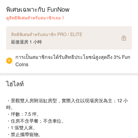
พิเศษเฉพาะกับ FunNow
ดูสิทธิพิเศษสำหรับสมาชิกเลย
สิทธิพิเศษสำหรับสมาชิก PRO / ELITE
延後退房 1 小時
การเป็นสมาชิกจะได้รับสิทธิประโยชน์สูงสุดถึง 3% Fun
Coins
ไฮไลท์
・景觀雙人房附浴缸房型，實際入住以現場房況為主；12 小
時。
・坪數：7.5 坪。
・住房不含早餐；不含車位。
・1 張雙人床。
・禁止攜帶寵物。