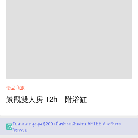
怡品商旅
景觀雙人房 12h｜附浴缸
รับส่วนลดสูงสุด $200 เมื่อชำระเงินผ่าน AFTEE
คำอธิบาย
กิจกรรม