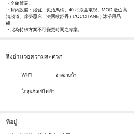
・全館禁菸。
・房內設備：浴缸、免治馬桶、40 吋液晶電視、MOD 數位高
清頻道、席夢思床、法國歐舒丹 ( L'OCCITANE ) 沐浴用品
組。
・此為特殊方案不可變更時間之專案。
สิ่งอำนวยความสะดวก
Wi-Fi
อ่างอาบน้ำ
โถสุขภัณฑ์ไฟฟ้า
ที่อยู่