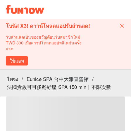
โบนัส X3! ดาวน์โหลดแอปรับส่วนลด!
รับส่วนลดเป็นของขวัญต้อนรับสมาชิกใหม่
TWD 300 เมื่อดาวน์โหลดแอปพลิเคชันครั้ง
แรก
ใช้แอพ
ไทจง
/
Eunice SPA 台中大雅直營館
/
法國貴族可可多酚紓壓 SPA 150 min｜不限次數