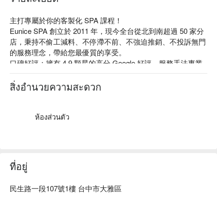
主打專屬於你的客製化 SPA 課程！

Eunice SPA 創立於 2011 年，現今全台從北到南超過 50 家分
店，秉持不偷工減料、不停滯不前、不強迫推銷、不投訴無門
的服務理念，帶給您最優質的享受。

口碑好評：擁有 4.9 顆星的高分 Google 好評，服務手法專業
又親切、不推銷，針對客人的需求客製化專屬課程，且每人都
擁有一個獨立空間，環境很舒適，是個放鬆的好去處。

สิ่งอำนวยความสะดวก
專業服務：六國特色 SPA 再分類成「放鬆、調理、纖體」之
三大護理主軸，提供全方位的美體體驗。

店家故事：將世界各地特色 SPA 課程引進台灣，創造出全然
ห้องส่วนตัว
不同的 SPA 體驗，研發屬於東方女性膚質的保養品和 SPA 療
程，矢志成為每位女性朋友青春煥采、健康活力、自然療癒的
專家。
ที่อยู่
民生路一段107號1樓 台中市大雅區