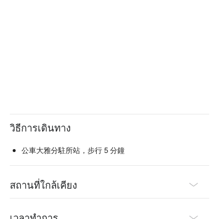
วิธีการเดินทาง
公車大雅分駐所站，步行 5 分鐘
สถานที่ใกล้เคียง
เวลาทำการ