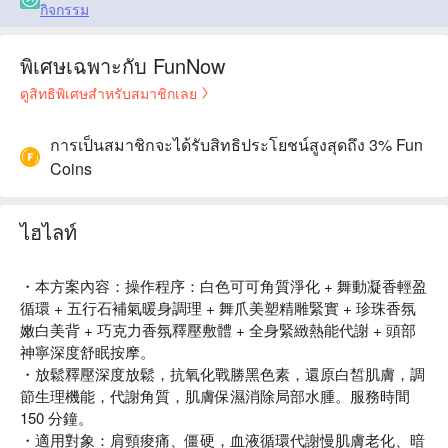
กิจกรรม
พิเศษเฉพาะกับ FunNow
ดูสิทธิพิเศษสำหรับสมาชิกเลย
การเป็นสมาชิกจะได้รับสิทธิประโยชน์สูงสุดถึง 3% Fun
Coins
ไฮไลท์
・本方案內容：操作程序：白色可可角質淨化 + 舞動凝香輕盈
循環 + 五行石補氣暖身調理 + 舞爪美塑精雕緊實 + 珍珠香氛
嫩白美背 + 巧克力香氛釋壓敷體 + 全身緊緻熱能代謝 + 頭部
神寧深度舒眠按摩。
・放鬆釋壓深度放鬆，抗氧化戰勝黑色素，還原白皙肌膚，調
節生理機能，代謝角質，肌膚保濕消除局部水腫。服務時間
150 分鐘。
・適用對象：肩頸痠痛、僵硬，血液循環代謝慢肌膚老化、暗