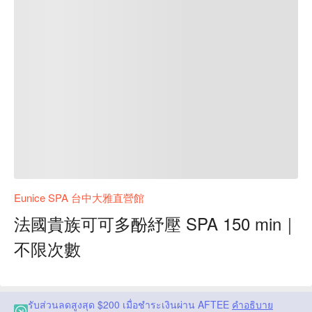
Eunice SPA 台中大雅直營館
法國貴族可可多酚紓壓 SPA 150 min｜
不限次數
รับส่วนลดสูงสุด $200 เมื่อชำระเงินผ่าน AFTEE
คำอธิบาย