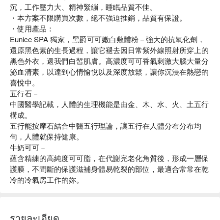
沉，工作壓力大、精神緊繃，睡眠品質不佳。
・本方案不限購買次數，絕不強迫推銷，品質有保證。
・使用產品：
Eunice SPA 獨家，黑爵可可嫩白敷體粉－強大的抗氧化劑，
還原黑色素的生長過程，讓它褪去因日常紫外線照射所穿上的
黑色外衣，還我們白皙肌膚。高濃度可可香氣刺激大腦大量分
泌血清素，以達到心情愉悅以及深度放鬆，讓你沉浸在熱戀的
喜悅中。
五行石－
中國醫學記載，人體的生理機能是由金、木、水、火、土五行
構成。
五行能按摩石結合中醫五行理論，讓五行在人體分布分布均
勻，人體就保持健康。
牛奶可可－
蘊含精練的高純度可可脂，在代謝完老化角質後，形成一層保
護膜，不間斷的保護滋補身體易乾裂的部位，最適合常常在乾
冷的冷氣房工作的妳。
รายละเอียด