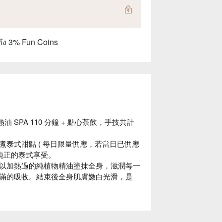
ถึง 3% Fun Coins
 SPA 110 分鐘 + 點心茶飲，手技共計
泰式甜點 ( 每日限量供應，若當日已供應
純正的泰式享受。
以加熱過的純植物精油塗抹全身，滋潤每一
滿的吸收。結束後全身肌膚嫩白光滑，是