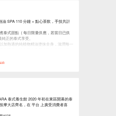
 SPA 110 分鐘 + 點心茶飲，手技共計
泰式甜點 ( 每日限量供應，若當日已供
最純正的泰式享受。
以加熱過的純植物精油塗抹全身，滋潤每一
滿的吸收。結束後全身肌膚嫩白光滑，是
หมด
A 泰式養生館 2020 年初在東區開幕的泰
按摩大店齊名，在 平台 上廣受消費者喜
 星好評
