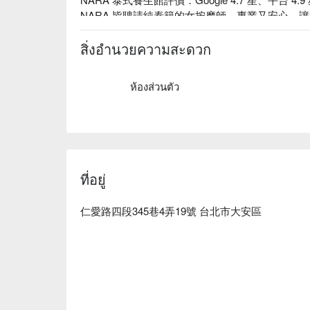
NARA 皆聘請純泰籍的女按摩師，專業又安心，
NARA 按摩結束後附贈手作泰式甜點 ( 每日限
)，放鬆身體也滿足味蕾。沉浸在道地的泰式風味中
สิ่งอำนวยความสะดวก
NARA 泰式養生館預約、NARA 泰式養生館價格、
ห้องส่วนตัว
ที่อยู่
仁愛路四段345巷4弄19號 台北市大安區