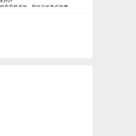
讓您享受最道地、最純正的泰式按摩。

量供應，若當日已供應完畢，會調整為其他項目 
，無須出國也能享有最純正的泰式享受。

NARA 泰式養生館優惠立刻查看⬇︎