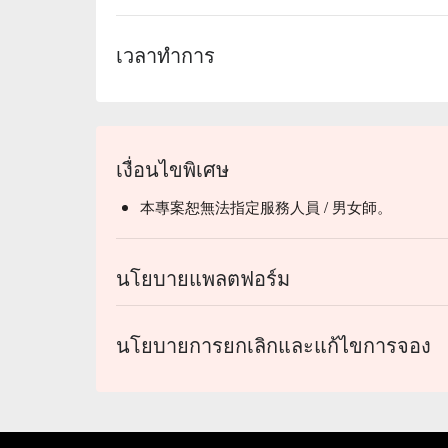
เวลาทำการ
เงื่อนไขพิเศษ
本專案恕無法指定服務人員 / 男女師。
นโยบายแพลตฟอร์ม
นโยบายการยกเลิกและแก้ไขการจอง