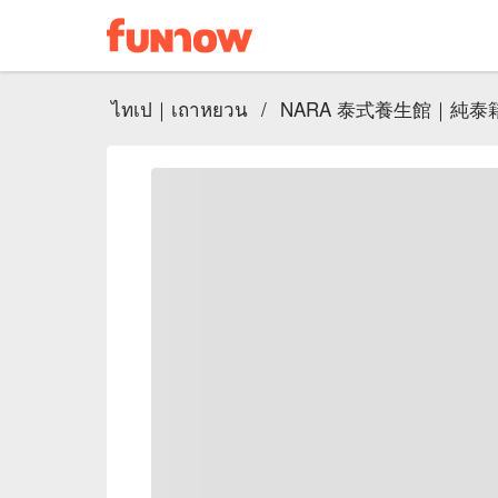
ไทเป｜เถาหยวน
/
NARA 泰式養生館｜純