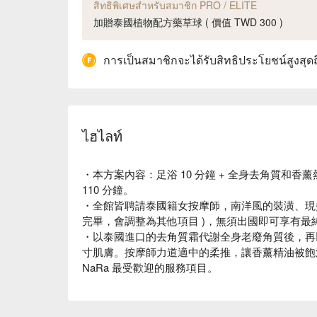
สิทธิพิเศษสำหรับสมาชิก PRO / ELITE
加贈泰國植物配方藥草球 ( 價值 TWD 300 )
การเป็นสมาชิกจะได้รับสิทธิประโยชน์สูงสุด
ไฮไลท์
・本方案內容：足浴 10 分鐘 + 全身去角質和香薰熱油
110 分鐘。
・全館皆聘請泰國籍女按摩師，南洋風的裝潢、現煮
完畢，會調整為其他項目 )，無須出國即可享有最
・以泰國進口的去角質霜代謝全身老廢角質後，再
寸肌膚。按摩師力道適中的柔推，讓香薰精油被飽
NaRa 最受歡迎的服務項目。