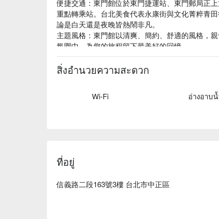
便捷交通：東門館位於東門捷運站、東門郵局正上
重點轉乘站。台北美食代表永康街與文化菁粹青田
論是白天還是夜晚皆熱鬧非凡。

主題風格：東門館以清爽、簡約、舒適的風格，親
氛圍中，為您的旅程留下最美好的回憶			
สิ่งอำนวยความสะดวก
Wi-Fi
อ่างอาบน้
ที่อยู่
信義路二段163號3樓 台北市中正區