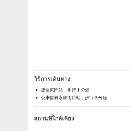
วิธีการเดินทาง
捷運東門站，步行 1 分鐘
公車信義永康街口站，步行 2 分鐘
สถานที่ใกล้เคียง