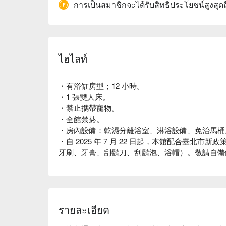
การเป็นสมาชิกจะได้รับสิทธิประโยชน์สูงสุด
ไฮไลท์
・有浴缸房型；12 小時。
・1 張雙人床。
・禁止攜帶寵物。
・全館禁菸。
・房內設備：乾濕分離浴室、淋浴設備、免治馬桶
・自 2025 年 7 月 22 日起，本館配合臺北
牙刷、牙膏、刮鬍刀、刮鬍泡、浴帽）。敬請自備
รายละเอียด