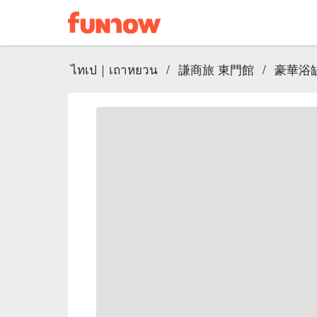
ไทเป｜เถาหยวน
/
謙商旅 東門館
/
豪華浴缸