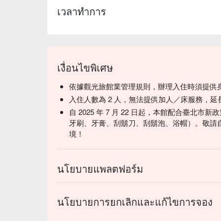
เวลาทำการ
เงื่อนไขพิเศษ
依據觀光旅館業管理規則，辦理入住時須提供
入住人數為 2 人，無法提供加人／床服務，
自 2025 年 7 月 22 日起，本館配合臺
牙刷、牙膏、刮鬍刀、刮鬍泡、浴帽）。敬請
境！
นโยบายแพลตฟอร์ม
นโยบายการยกเลิกและแก้ไขการจอง