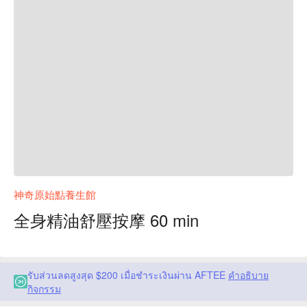
神奇原始點養生館
全身精油舒壓按摩 60 min
รับส่วนลดสูงสุด $200 เมื่อชำระเงินผ่าน AFTEE
คำอธิบาย
กิจกรรม