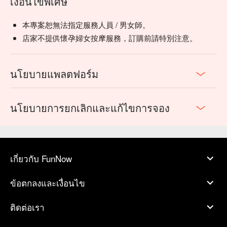
เงื่อนไขพิเศษ
本專案恕無法指定服務人員 / 男女師。
店家不提供懷孕婦女按摩服務，訂購前請特別注意。
นโยบายแพลตฟอร์ม
นโยบายการยกเลิกและแก้ไขการจอง
เกี่ยวกับ FunNow
ข้อตกลงและเงื่อนไข
ติดต่อเรา