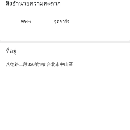
神奇原始點由資深美容師用心打造的養生館，靠著日積月累的
สิ่งอำนวยความสะดวก
經驗與手藝，透過的是精準的穴位筋絡拿捏、加上準確的施力
角度，幫助您身體有問題的部位排除狀況。

神奇原始點養生館預約、神奇原始點養生館價格、神奇原始點
Wi-Fi
จุดชาร์จ
養生館優惠立刻查看⬇︎

營業登記 : 原始點養生館

統一編號 : 42428934
ที่อยู่
八德路二段326號1樓 台北市中山區