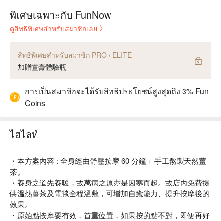
พิเศษเฉพาะกับ FunNow
ดูสิทธิพิเศษสำหรับสมาชิกเลย
สิทธิพิเศษสำหรับสมาชิก PRO / ELITE
加贈薑膏體驗瓶
การเป็นสมาชิกจะได้รับสิทธิประโยชน์สูงสุดถึง 3% Fun
Coins
ไฮไลท์
・本方案內容 : 全身經由舒壓按摩 60 分鐘 + 手工熬製天然薑
茶。
・養身之道先養暖，故萬病之原亦是因寒而起。故店內免費提
供溫熱薑茶及電毯全程溫敷，可增加自癒能力、提升按摩後的
效果。
・原始點按摩要有效，首重位置，如果按的點不對，即便再好