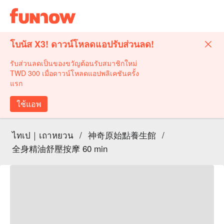
โบนัส X3! ดาวน์โหลดแอปรับส่วนลด!
รับส่วนลดเป็นของขวัญต้อนรับสมาชิกใหม่
TWD 300 เมื่อดาวน์โหลดแอปพลิเคชันครั้ง
แรก
ใช้แอพ
ไทเป｜เถาหยวน
/
神奇原始點養生館
/
全身精油舒壓按摩 60 min