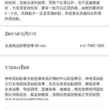
的技術，也無法達到效果。而除了位置以外，也不是越痛越
好，力道需拿捏恰當，要有一點可以忍受的痛，由輕到重來回
2 ~ 3 次。而痛點不一定是受傷的點，而是要在患處找出對應
的原始點。
อัตราค่าบริการ
全身精油舒壓按摩 60 min
จาก TWD 1200
รายละเอียด
神奇原始點養生館是擁有高評價的中山區按摩店。神奇原始點
主打全身經絡原始點按摩，包含全身原始點調理、腳底按摩、
全身油壓、骨節調理、護膚保養、修腳皮，將您身體有問題的
部位排除狀況，氣血順暢後，身體自然就回恢復正常的狀態。
提供最舒適的紓壓空間給您。

神奇原始點評價：Google 4.4 星、平台 4.8 星好評
