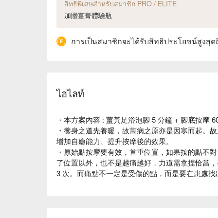
สิทธิพิเศษสำหรับสมาชิก PRO / ELITE
加贈薑膏體驗瓶
การเป็นสมาชิกจะได้รับสิทธิประโยชน์สูงสุด
ไฮไลท์
・本方案內容 : 薑黃足浴泡腳 5 分鐘 + 腳底按摩 
・養身之道先養暖，故萬病之原亦是因寒而起。故
增加自癒能力、提升按摩後的效果。
・原始點按摩要有效，首重位置，如果按的點不對
了位置以外，也不是越痛越好，力道需拿捏恰當，要
3 次。而痛點不一定是受傷的點，而是要在患處找