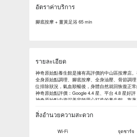
อัตราค่าบริการ
腳底按摩 + 薑黃足浴 65 min
รายละเอียด
神奇原始點養生館是擁有高評價的中山區按摩店。
全身原始點調理、腳底按摩、全身油壓、骨節調理
位排除狀況，氣血順暢後，身體自然就回恢復正常
神奇原始點評價：Google 4.4 星、平台 4.8 星好評

神奇原始點由資深美容師用心打造的養生館，靠著
位筋絡拿捏、加上準確的施力角度，幫助您身體有
神奇原始點養生館預約、神奇原始點養生館價格、神
สิ่งอำนวยความสะดวก
營業登記 : 原始點養生館

統一編號 : 42428934
Wi-Fi
จุดชาร์จ