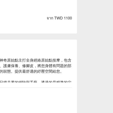
จาก TWD 1100
神奇原始點主打全身經絡原始點按摩，包含
、護膚保養、修腳皮，將您身體有問題的部
的狀態。提供最舒適的紓壓空間給您。

日積月累的經驗與手藝，透過的是精準的穴
問題的部位排除狀況。

奇原始點養生館優惠立刻查看⬇︎
