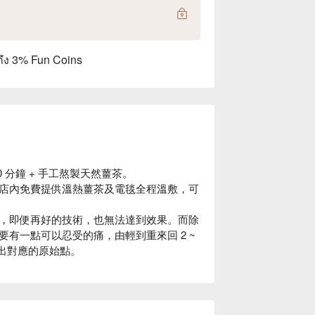
ถึง 3% Fun Coins
60 分鐘 + 手工熬製天然薑茶。
店內免費提供溫熱薑茶及電毯全程溫敷，可
，即便再好的技術，也無法達到效果。而除
有一點可以忍受的痛，由輕到重來回 2 ~
出對應的原始點。