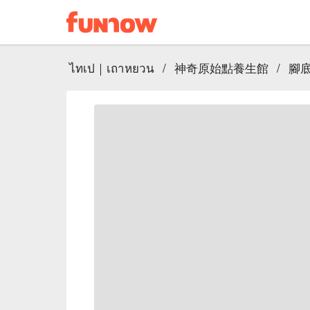
ไทเป｜เถาหยวน
/
神奇原始點養生館
/
腳底