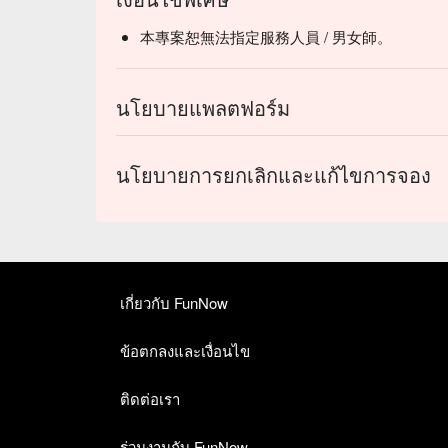
本專案恕無法指定服務人員 / 男女師。
นโยบายแพลตฟอร์ม
นโยบายการยกเลิกและแก้ไขการจอง
เกี่ยวกับ FunNow
ข้อตกลงและเงื่อนไข
ติดต่อเรา
ร่วมงานกับ FunNow