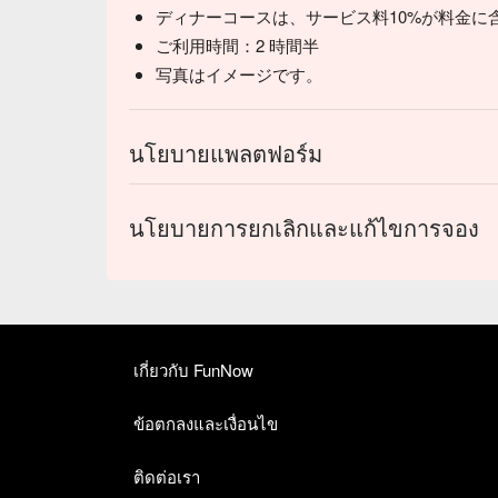
ディナーコースは、サービス料10%が料金に
ご利用時間：2 時間半
写真はイメージです。
นโยบายแพลตฟอร์ม
นโยบายการยกเลิกและแก้ไขการจอง
เกี่ยวกับ FunNow
ข้อตกลงและเงื่อนไข
【喜歡日本酒別錯過】 店內常備15-20款的日
ติดต่อเรา
料理昇華到更高的層次🍶