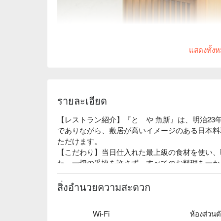
แสดงทั้ง
รายละเอียด
【レストラン紹介】『とゝや 魚新』は、明治23
でありながら、敷居が高いイメージのある日本料
ただけます。

【こだわり】当日仕入れた最上級の食材を使い、
た。一切の妥協を許さず、すべてのお料理を一か
空間で、和の真髄を感じるお料理をお愉しみくだ
帰りやお手土産に大変ご好評いただいています。
สิ่งอำนวยความสะดวก
Wi-Fi
ห้องส่วนต