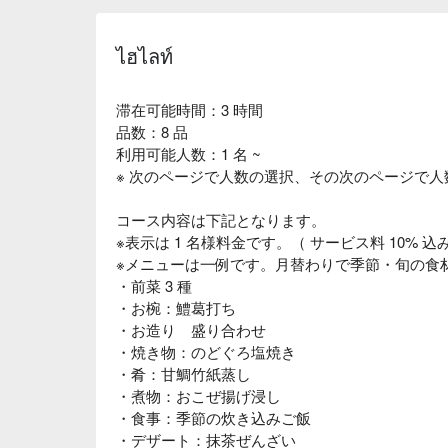
ไฮไลท์
滞在可能時間：3 時間
品数：8 品
利用可能人数：1 名 ~
※ 次のページで人数の選択、その次のページで
コース内容は下記となります。
※表示は 1 名様料金です。（ サービス料 10% 込み
※メニューは一例です。月替わりで季節・旬の食
・前菜 3 種
・お椀：鱧葛打ち
・お造り 盛り合わせ
・焼き物：のどぐろ塩焼き
・肴：甘鯛竹紙蒸し
・煮物：おこぜ揚げ浸し
・食事：季節の炊き込みご飯
・デザート：抹茶ぜんざい