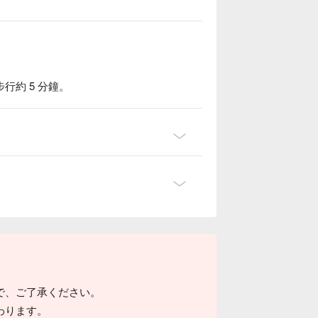
。
約 5 分鐘。
で、ご了承ください。
魚鋪，對於海鮮的處理細緻又講究。適合細
わります。