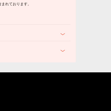
含まれております。
本酒，搭配季節、海鮮品項飲用，將精緻的日本