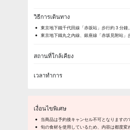
วิธีการเดินทาง
東京地下鐵千代田線「赤坂站」步行約 3 分鐘
東京地下鐵丸之內線、銀座線「赤坂見附站」步行
สถานที่ใกล้เคียง
เวลาทำการ
เงื่อนไขพิเศษ
当商品は予約後キャンセル不可となりますの
【招牌的季節魚料理】 店家前身是明治時期的老
細品味料理的高雅香氣＆甘甜肉汁。
旬の食材を使用しているため、内容は都度変