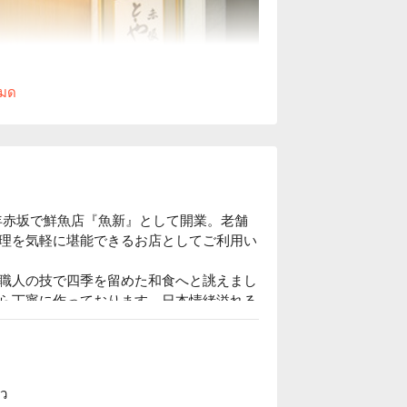
หมด
年赤坂で鮮魚店『魚新』として開業。老舗
理を気軽に堪能できるお店としてご利用い
職人の技で四季を留めた和食へと誂えまし
ら丁寧に作っております。日本情緒溢れる
さい。職人手作りの瓶詰めセットもお持ち
ัว