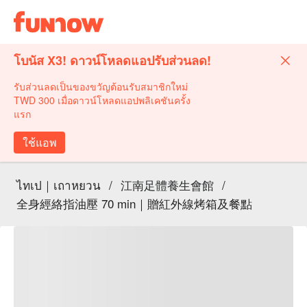
โบนัส X3! ดาวน์โหลดแอปรับส่วนลด!
รับส่วนลดเป็นของขวัญต้อนรับสมาชิกใหม่
TWD 300 เมื่อดาวน์โหลดแอปพลิเคชันครั้ง
แรก
ใช้แอพ
ไทเป｜เถาหยวน
/
江南足體養生會館
/
全身經絡指油壓 70 min｜贈紅外線烤箱及餐點