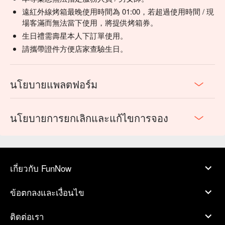
遠紅外線烤箱最晚使用時間為 01:00，若超過使用時間 / 現
場客滿而無法當下使用，將提供烤箱券。
生日禮需壽星本人下訂單使用。
請攜帶證件方便店家查驗生日。
นโยบายแพลตฟอร์ม
นโยบายการยกเลิกและแก้ไขการจอง
เกี่ยวกับ FunNow
ข้อตกลงและเงื่อนไข
ติดต่อเรา