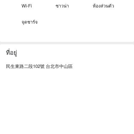
江南足體養生會館預約、江南足體養生會館價格、江南足體養
Wi-Fi
ซาวน่า
ห้องส่วนตัว
生會館優惠立刻查看⬇︎
จุดชาร์จ
ที่อยู่
民生東路二段102號 台北市中山區