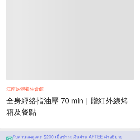
江南足體養生會館
全身經絡指油壓 70 min｜贈紅外線烤
箱及餐點
รับส่วนลดสูงสุด $200 เมื่อชำระเงินผ่าน AFTEE
คำอธิบาย