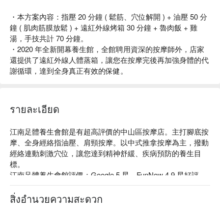
・本方案內容：指壓 20 分鐘 ( 鬆筋、穴位解開 ) + 油壓 50 分
鐘 ( 肌肉筋膜放鬆 ) + 遠紅外線烤箱 30 分鐘 + 魯肉飯 + 雞
湯，手技共計 70 分鐘。
・2020 年全新開幕養生館，全館聘用資深的按摩師外，店家
還提供了遠紅外線人體蒸箱，讓您在按摩完後再加強身體的代
謝循環，達到全身真正有效的保健。
รายละเอียด
江南足體養生會館是有超高評價的中山區按摩店。主打腳底按
摩、全身經絡指油壓、肩頸按摩。以中式推拿按摩為主，撥動
經絡連動刺激穴位，讓您達到精神舒緩、疾病預防的養生目
標。

江南足體養生會館評價：Google 5 星、FunNow 4.9 星好評

江南足體養生會館的師傅們會進行定期的復訓制度，手法、力
道精準到位，且提供遠紅外線人體蒸箱，讓您按摩完後再加強
สิ่งอำนวยความสะดวก
身體的代謝循環，達到全身真正有效的保健；完整舒適的服務
流程，讓您倍受尊寵。
