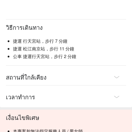
วิธีการเดินทาง
捷運 行天宮站，步行 7 分鐘
捷運 松江南京站，步行 11 分鐘
公車 捷運行天宮站，步行 2 分鐘
สถานที่ใกล้เคียง
เวลาทำการ
เงื่อนไขพิเศษ
本專案恕無法指定服務人員 / 男女師。