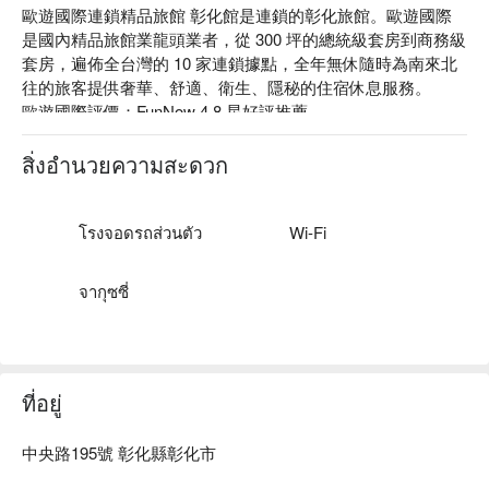
歐遊國際連鎖精品旅館 彰化館是連鎖的彰化旅館。歐遊國際
是國內精品旅館業龍頭業者，從 300 坪的總統級套房到商務級
套房，遍佈全台灣的 10 家連鎖據點，全年無休隨時為南來北
往的旅客提供奢華、舒適、衛生、隱秘的住宿休息服務。

歐遊國際評價：FunNow 4.8 星好評推薦

歐遊國際推薦：歐遊因應不同旅宿需求設有晶鑽套房、白金套
房、旗艦套房、 VIP 套房、總統套房等可供選擇。

สิ่งอำนวยความสะดวก
歐遊國際連鎖精品旅館 彰化館優惠、歐遊國際連鎖精品旅館 
彰化館住宿方案、歐遊國際連鎖精品旅館 彰化館休息方案立
刻查看⬇︎
โรงจอดรถส่วนตัว
Wi-Fi
จากุซซี่
ที่อยู่
中央路195號 彰化縣彰化市