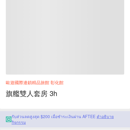
歐遊國際連鎖精品旅館 彰化館
旗艦雙人套房 3h
รับส่วนลดสูงสุด $200 เมื่อชำระเงินผ่าน AFTEE
คำอธิบาย
กิจกรรม