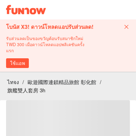
โบนัส X3! ดาวน์โหลดแอปรับส่วนลด!
รับส่วนลดเป็นของขวัญต้อนรับสมาชิกใหม่
TWD 300 เมื่อดาวน์โหลดแอปพลิเคชันครั้ง
แรก
ใช้แอพ
ไทจง
/
歐遊國際連鎖精品旅館 彰化館
/
旗艦雙人套房 3h