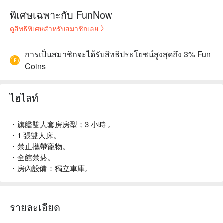
พิเศษเฉพาะกับ FunNow
ดูสิทธิพิเศษสำหรับสมาชิกเลย
การเป็นสมาชิกจะได้รับสิทธิประโยชน์สูงสุดถึง 3% Fun
Coins
ไฮไลท์
・旗艦雙人套房房型；3 小時 。
・1 張雙人床。
・禁止攜帶寵物。
・全館禁菸。
・房內設備：獨立車庫。
รายละเอียด