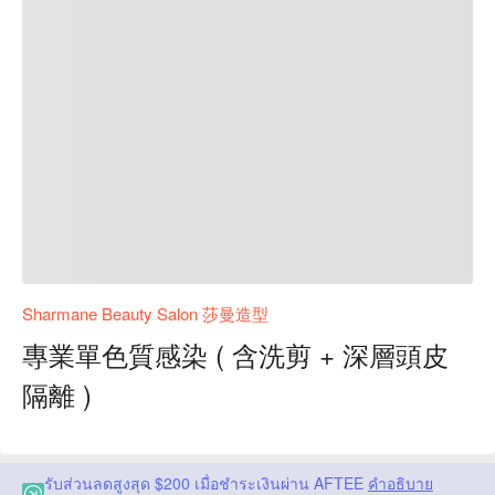
Sharmane Beauty Salon 莎曼造型
專業單色質感染 ( 含洗剪 + 深層頭皮
隔離 )
รับส่วนลดสูงสุด $200 เมื่อชำระเงินผ่าน AFTEE
คำอธิบาย