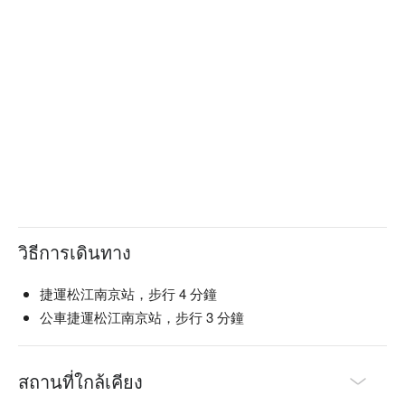
วิธีการเดินทาง
捷運松江南京站，步行 4 分鐘
公車捷運松江南京站，步行 3 分鐘
สถานที่ใกล้เคียง