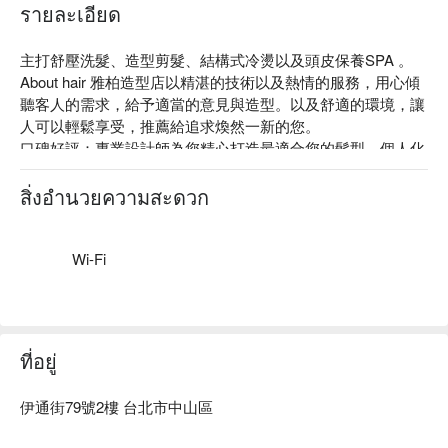
รายละเอียด
主打舒壓洗髮、造型剪髮、結構式冷燙以及頭皮保養SPA 。

About hair 雅柏造型店以精湛的技術以及熱情的服務，用心傾
聽客人的需求，給予適當的意見與造型。以及舒適的環境，讓
人可以輕鬆享受，推薦給追求煥然一新的您。

口碑好評：專業設計師為您精心打造最適合您的髮型，個人化
的服務體驗讓您獲得賓至如歸的精緻體驗。

專業技術：雅柏的設計師團隊皆有多年理髮經驗，特別能夠針
สิ่งอำนวยความสะดวก
對並且也能依照您的髮質、膚質或是季節滿足您對髮型的各種
需求。

質感裝潢：簡單而舒適的環境，讓人可以輕鬆享受，推薦給追
Wi-Fi
求煥然一新的您。
ที่อยู่
伊通街79號2樓 台北市中山區