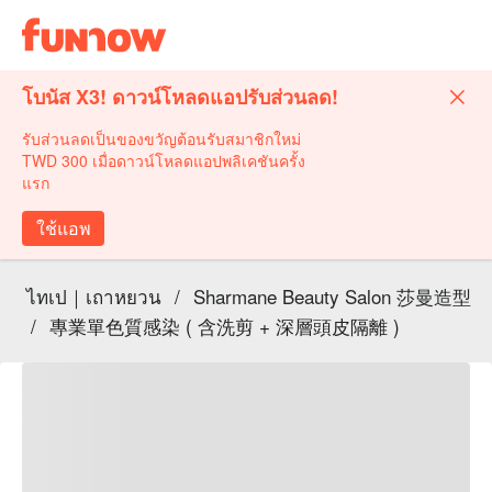
โบนัส X3! ดาวน์โหลดแอปรับส่วนลด!
รับส่วนลดเป็นของขวัญต้อนรับสมาชิกใหม่
TWD 300 เมื่อดาวน์โหลดแอปพลิเคชันครั้ง
แรก
ใช้แอพ
ไทเป｜เถาหยวน
/
Sharmane Beauty Salon 莎曼造型
/
專業單色質感染 ( 含洗剪 + 深層頭皮隔離 )