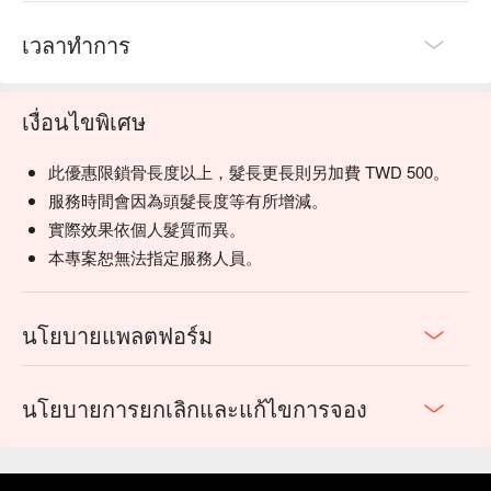
เวลาทำการ
เงื่อนไขพิเศษ
此優惠限鎖骨長度以上，髮長更長則另加費 TWD 500。
服務時間會因為頭髮長度等有所增減。
實際效果依個人髮質而異。
本專案恕無法指定服務人員。
นโยบายแพลตฟอร์ม
นโยบายการยกเลิกและแก้ไขการจอง