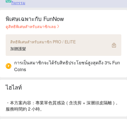
กิจกรรม
พิเศษเฉพาะกับ FunNow
ดูสิทธิพิเศษสำหรับสมาชิกเลย
สิทธิพิเศษสำหรับสมาชิก PRO / ELITE
加贈護髮
การเป็นสมาชิกจะได้รับสิทธิประโยชน์สูงสุดถึง 3% Fun
Coins
ไฮไลท์
・本方案內容：專業單色質感染 ( 含洗剪 + 深層頭皮隔離 )，
服務時間約 2 小時。