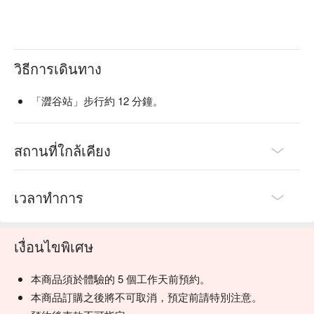
วิธีการเดินทาง
「澀谷站」步行約 12 分鐘。
สถานที่ใกล้เคียง
เวลาทำการ
เงื่อนไขพิเศษ
本商品須於體驗的 5 個工作天前預約。
本商品訂購之後將不可取消，預定前請特別注意。