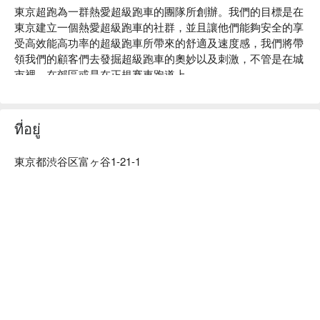
東京超跑為一群熱愛超級跑車的團隊所創辦。我們的目標是在
東京建立一個熱愛超級跑車的社群，並且讓他們能夠安全的享
受高效能高功率的超級跑車所帶來的舒適及速度感，我們將帶
領我們的顧客們去發掘超級跑車的奧妙以及刺激，不管是在城
市裡、在郊區或是在正規賽車跑道上。

我們的服務包括了體驗、共享跑車、租貢、企業福利以及商業
合作。
ที่อยู่
東京都渋谷区富ヶ谷1-21-1