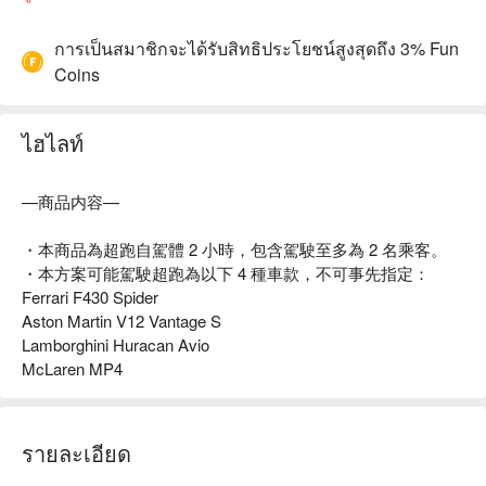
การเป็นสมาชิกจะได้รับสิทธิประโยชน์สูงสุดถึง 3% Fun
Coins
ไฮไลท์
—商品内容—
・本商品為超跑自駕體 2 小時，包含駕駛至多為 2 名乘客。
・本方案可能駕駛超跑為以下 4 種車款，不可事先指定：
Ferrari F430 Spider
Aston Martin V12 Vantage S
Lamborghini Huracan Avio
McLaren MP4
รายละเอียด