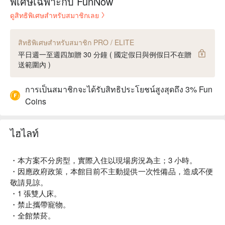
พิเศษเฉพาะกับ FunNow
ดูสิทธิพิเศษสำหรับสมาชิกเลย
สิทธิพิเศษสำหรับสมาชิก PRO / ELITE
平日週一至週四加贈 30 分鐘 ( 國定假日與例假日不在贈
送範圍內 )
การเป็นสมาชิกจะได้รับสิทธิประโยชน์สูงสุดถึง 3% Fun
Coins
ไฮไลท์
・本方案不分房型，實際入住以現場房況為主；3 小時。
・因應政府政策，本館目前不主動提供一次性備品，造成不便
敬請見諒。
・1 張雙人床。
・禁止攜帶寵物。
・全館禁菸。