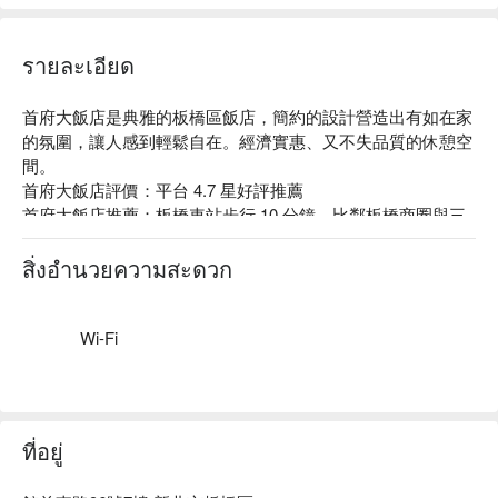
รายละเอียด
首府大飯店是典雅的板橋區飯店，簡約的設計營造出有如在家
的氛圍，讓人感到輕鬆自在。經濟實惠、又不失品質的休憩空
間。

首府大飯店評價：平台 4.7 星好評推薦

首府大飯店推薦：板橋車站步行 10 分鐘，比鄰板橋商圈與三
鐵共構的板橋車站，不論逛街購物還是出遠門都很方便。

首府大飯店優惠、首府大飯店住宿方案、首府大飯店休息方案
สิ่งอำนวยความสะดวก
立刻查看⬇︎
Wi-Fi
ที่อยู่