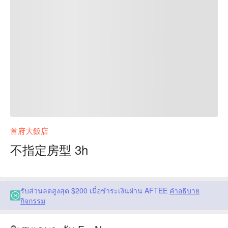
首府大飯店
不指定房型 3h
รับส่วนลดสูงสุด $200 เมื่อชำระเงินผ่าน AFTEE
คำอธิบาย
กิจกรรม