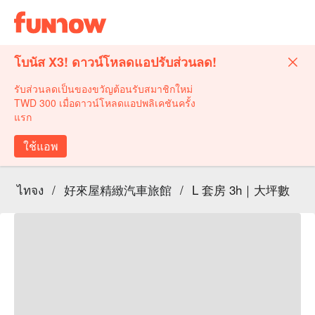
โบนัส X3! ดาวน์โหลดแอปรับส่วนลด!
รับส่วนลดเป็นของขวัญต้อนรับสมาชิกใหม่
TWD 300 เมื่อดาวน์โหลดแอปพลิเคชันครั้ง
แรก
ใช้แอพ
ไทจง
/
好來屋精緻汽車旅館
/
L 套房 3h｜大坪數