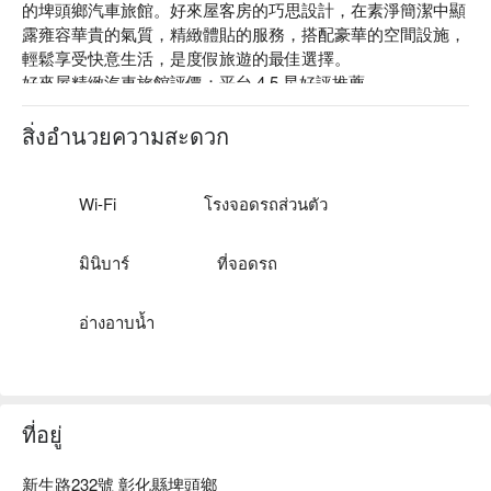
的埤頭鄉汽車旅館。好來屋客房的巧思設計，在素淨簡潔中顯
露雍容華貴的氣質，精緻體貼的服務，搭配豪華的空間設施，
輕鬆享受快意生活，是度假旅遊的最佳選擇。

好來屋精緻汽車旅館評價：平台 4.5 星好評推薦

好來屋精緻汽車旅館推薦：位於國道 1 交流道下來約 2 分鐘車
程時間，交通便利。

สิ่งอำนวยความสะดวก
營業人名稱與統一編號：好來屋旅舘有限公司 97013608

旅宿業登記證編號：003

好來屋精緻汽車旅館優惠、好來屋精緻汽車旅館住宿方案、好
Wi-Fi
โรงจอดรถส่วนตัว
來屋精緻汽車旅館休息方案立刻查看⬇︎
มินิบาร์
ที่จอดรถ
อ่างอาบน้ำ
ที่อยู่
新生路232號 彰化縣埤頭鄉