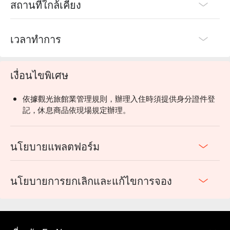
สถานที่ใกล้เคียง
เวลาทำการ
เงื่อนไขพิเศษ
依據觀光旅館業管理規則，辦理入住時須提供身分證件登
記，休息商品依現場規定辦理。
นโยบายแพลตฟอร์ม
นโยบายการยกเลิกและแก้ไขการจอง