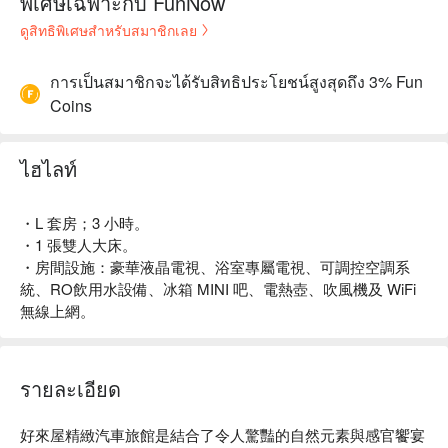
พิเศษเฉพาะกับ FunNow
ดูสิทธิพิเศษสำหรับสมาชิกเลย
การเป็นสมาชิกจะได้รับสิทธิประโยชน์สูงสุดถึง 3% Fun
Coins
ไฮไลท์
・L 套房；3 小時。
・1 張雙人大床。
・房間設施：豪華液晶電視、浴室專屬電視、可調控空調系
統、RO飲用水設備、冰箱 MINI 吧、電熱壺、吹風機及 WiFi
無線上網。
รายละเอียด
好來屋精緻汽車旅館是結合了令人驚豔的自然元素與感官饗宴