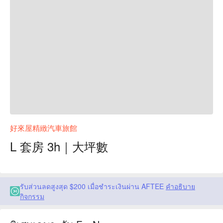
好來屋精緻汽車旅館
L 套房 3h｜大坪數
รับส่วนลดสูงสุด $200 เมื่อชำระเงินผ่าน AFTEE
คำอธิบาย
กิจกรรม