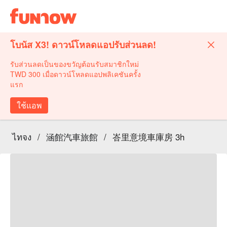
โบนัส X3! ดาวน์โหลดแอปรับส่วนลด!
รับส่วนลดเป็นของขวัญต้อนรับสมาชิกใหม่
TWD 300 เมื่อดาวน์โหลดแอปพลิเคชันครั้ง
แรก
ใช้แอพ
ไทจง
/
涵館汽車旅館
/
峇里意境車庫房 3h