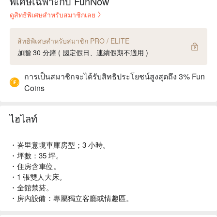
พิเศษเฉพาะกับ FunNow
ดูสิทธิพิเศษสำหรับสมาชิกเลย
สิทธิพิเศษสำหรับสมาชิก PRO / ELITE
加贈 30 分鐘 ( 國定假日、連續假期不適用 )
การเป็นสมาชิกจะได้รับสิทธิประโยชน์สูงสุดถึง 3% Fun
Coins
ไฮไลท์
・峇里意境車庫房型；3 小時。
・坪數：35 坪。
・住房含車位。
・1 張雙人大床。
・全館禁菸。
・房內設備：專屬獨立客廳或情趣區。