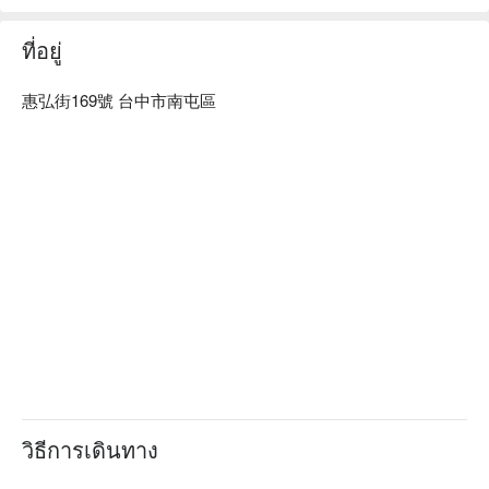
ที่อยู่
惠弘街169號 台中市南屯區
วิธีการเดินทาง