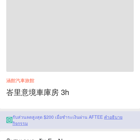
涵館汽車旅館
峇里意境車庫房 3h
รับส่วนลดสูงสุด $200 เมื่อชำระเงินผ่าน AFTEE
คำอธิบาย
กิจกรรม