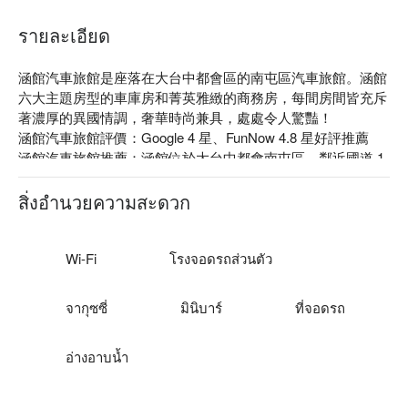
รายละเอียด
涵館汽車旅館是座落在大台中都會區的南屯區汽車旅館。涵館
六大主題房型的車庫房和菁英雅緻的商務房，每間房間皆充斥
著濃厚的異國情調，奢華時尚兼具，處處令人驚豔！

涵館汽車旅館評價：Google 4 星、FunNow 4.8 星好評推薦

涵館汽車旅館推薦：涵館位於大台中都會南屯區，鄰近國道 1 
號台中龍井交流道，比鄰文心森林公園、文心南路觀光夜市、
審計新村。

สิ่งอำนวยความสะดวก
涵館汽車旅館優惠、涵館汽車旅館住宿方案、涵館汽車旅館休
息方案立刻查看⬇︎
Wi-Fi
โรงจอดรถส่วนตัว
จากุซซี่
มินิบาร์
ที่จอดรถ
อ่างอาบน้ำ