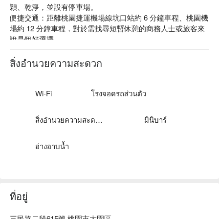
穎、乾淨，並設有停車場。

便捷交通：距離桃園捷運機場線坑口站約 6 分鐘車程、桃園機
場約 12 分鐘車程，對於需找尋短暫休憩的商務人士或旅客來
說是個好選擇。

貼心服務：免費停車、免費 Wi-Fi、親子友善等。

府觀管字第 1060008014 號

สิ่งอำนวยความสะดวก
桃園市旅館 240 號
Wi-Fi
โรงจอดรถส่วนตัว
สิ่งอำนวยความสะดวกที่สนุกสนาน
มินิบาร์
อ่างอาบน้ำ
ที่อยู่
三民路二段615號 桃園市大園區