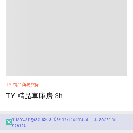
TY 精品商務旅館
TY 精品車庫房 3h
รับส่วนลดสูงสุด $200 เมื่อชำระเงินผ่าน AFTEE
คำอธิบาย
กิจกรรม