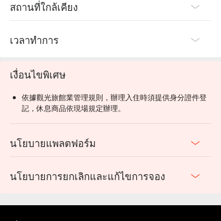
สถานที่ใกล้เคียง
เวลาทำการ
เงื่อนไขพิเศษ
依據觀光旅館業管理規則，辦理入住時須提供身分證件登
記，休息商品依現場規定辦理。
นโยบายแพลตฟอร์ม
นโยบายการยกเลิกและแก้ไขการจอง