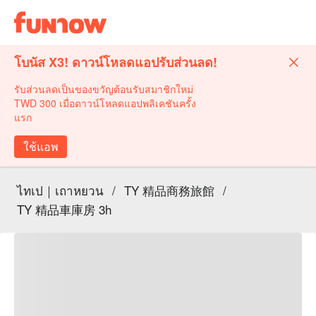
โบนัส X3! ดาวน์โหลดแอปรับส่วนลด!
รับส่วนลดเป็นของขวัญต้อนรับสมาชิกใหม่
TWD 300 เมื่อดาวน์โหลดแอปพลิเคชันครั้ง
แรก
ใช้แอพ
ไทเป｜เถาหยวน
/
TY 精品商務旅館
/
TY 精品車庫房 3h