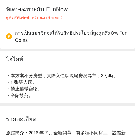
พิเศษเฉพาะกับ FunNow
ดูสิทธิพิเศษสำหรับสมาชิกเลย
การเป็นสมาชิกจะได้รับสิทธิประโยชน์สูงสุดถึง 3% Fun
Coins
ไฮไลท์
・本方案不分房型，實際入住以現場房況為主；3 小時。
・1 張雙人床。
・禁止攜帶寵物。
・全館禁菸。
รายละเอียด
旅館簡介：2016 年 7 月全新開幕，有多種不同房型，設備新