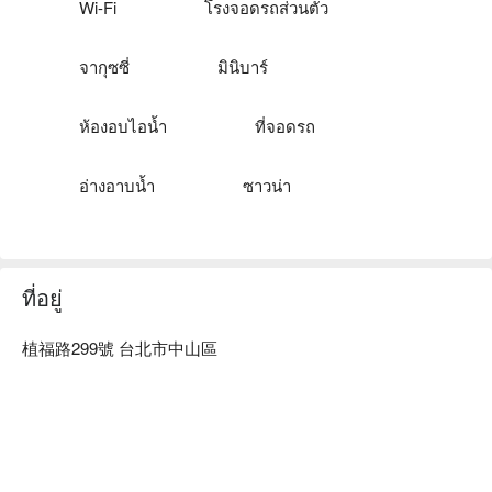
沐蘭精品旅館 台北大直館優惠、台北沐蘭精品旅館住宿方
Wi-Fi
โรงจอดรถส่วนตัว
案、台北沐蘭精品旅館休息方案立刻查看⬇︎
จากุซซี่
มินิบาร์
ห้องอบไอน้ำ
ที่จอดรถ
อ่างอาบน้ำ
ซาวน่า
ที่อยู่
植福路299號 台北市中山區