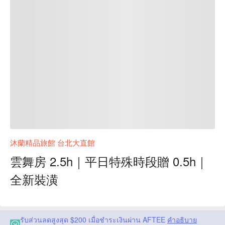
沐蘭精品旅館 台北大直館
雲舞房 2.5h｜平日特殊時段贈 0.5h｜
全新裝潢
รับส่วนลดสูงสุด $200 เมื่อชำระเงินผ่าน AFTEE
คำอธิบาย