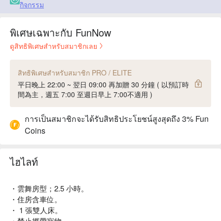
กิจกรรม
พิเศษเฉพาะกับ FunNow
ดูสิทธิพิเศษสำหรับสมาชิกเลย
สิทธิพิเศษสำหรับสมาชิก PRO / ELITE
平日晚上 22:00 ~ 翌日 09:00 再加贈 30 分鐘 ( 以預訂時
間為主，週五 7:00 至週日早上 7:00不適用 )
การเป็นสมาชิกจะได้รับสิทธิประโยชน์สูงสุดถึง 3% Fun
Coins
ไฮไลท์
・雲舞房型；2.5 小時。
・住房含車位。
・ 1 張雙人床。
・禁止攜帶寵物。