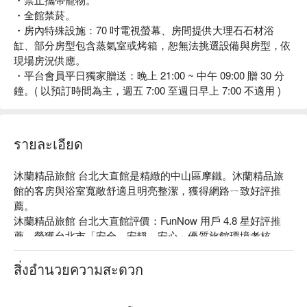
・全館禁菸。
・房內特殊設施：70 吋電視螢幕、房間提供大理石石材浴
缸、部分房型包含蒸氣室或烤箱，恕無法挑選設備與房型，依
現場房況供應。
・平台會員平日獨家贈送：晚上 21:00 ~ 中午 09:00 贈 30 分
鐘。( 以預訂時間為主，週五 7:00 至週日早上 7:00 不適用 )
รายละเอียด
沐蘭精品旅館 台北大直館是精緻的中山區摩鐵。沐蘭精品旅
館的客房與浴室寬敞舒適且明亮整潔，獲得網路ㄧ致好評推
薦。

沐蘭精品旅館 台北大直館評價：FunNow 用戶 4.8 星好評推
薦、榮獲台北市「安全、安靜、安心」優質旅館環境考核

沐蘭精品旅館 台北大直館推薦：距捷運劍南站步行 10 分鐘，
比鄰美麗華百樂園，可同時享受美食與購物樂趣，也可搭乘摩
สิ่งอำนวยความสะดวก
天輪一覽台北夜景，周邊景點則推薦松山機場觀景台、大湖公
園在都會中體驗非日常的樂趣。
