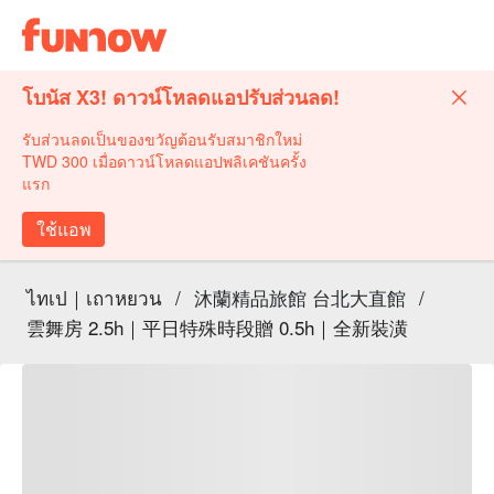
โบนัส X3! ดาวน์โหลดแอปรับส่วนลด!
รับส่วนลดเป็นของขวัญต้อนรับสมาชิกใหม่
TWD 300 เมื่อดาวน์โหลดแอปพลิเคชันครั้ง
แรก
ใช้แอพ
ไทเป｜เถาหยวน
/
沐蘭精品旅館 台北大直館
/
雲舞房 2.5h｜平日特殊時段贈 0.5h｜全新裝潢