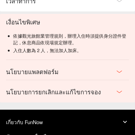
เวลาทำการ
เงื่อนไขพิเศษ
依據觀光旅館業管理規則，辦理入住時須提供身分證件登
記，休息商品依現場規定辦理。
入住人數為 2 人，無法加人加床。
นโยบายแพลตฟอร์ม
นโยบายการยกเลิกและแก้ไขการจอง
เกี่ยวกับ FunNow