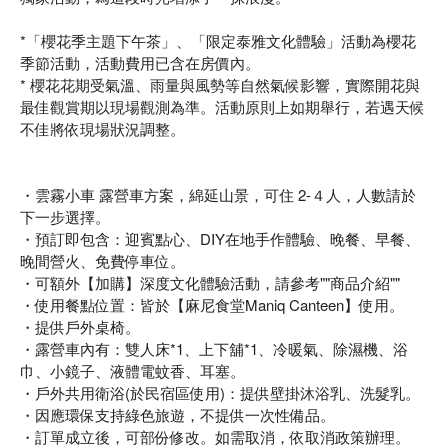
*「櫻花季主題下午茶」、「限定泰雅文化體驗」活動為櫻花
季節活動，活動費用已含在房價內。
* 櫻花花期受氣溫、雨量與風勢等自然氣候影響，實際開花與
最佳觀賞期以現場觀測為準。活動原則上如期舉行，若遇天候
不佳將依現場狀況調整。
・雲霧小車 露營車方案，綿延山景，可住 2-４人，人數請於
下一步選擇。
・預訂即包含：迎賓點心、DIY在地手作體驗、晚餐、早餐、
晚間營火、免費停車位。
・可額外【加購】深度文化體驗活動，請參考""商品介紹""
・使用餐點位置：皆於【麻尼食堂Maniq Canteen】使用。
・提供戶外桌椅。
・露營車內有：雙人床*1、上下舖*1、冷暖氣、除濕機、浴
巾、小鏡子、液體電蚊香、耳塞。
・戶外共用衛浴(於民宿區使用)：提供壁掛沐浴乳、洗髮乳。
・因應環保支持綠色旅遊，不提供一次性備品。
・訂單成立後，可部份修改。如需取消，依取消政策辦理。