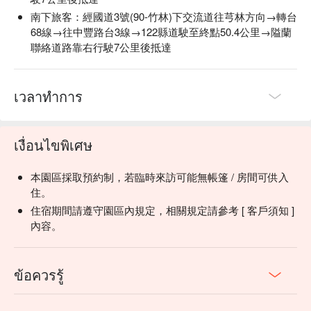
南下旅客：經國道3號(90-竹林)下交流道往芎林方向→轉台
68線→往中豐路台3線→122縣道駛至終點50.4公里→隘蘭
聯絡道路靠右行駛7公里後抵達
เวลาทำการ
✦
Highlight
| Light up the bonfire and let its flickering glow
เงื่อนไขพิเศษ
dance against the night sky. Raise a cup of millet wine and
savor the pure warmth of nature.
本園區採取預約制，若臨時來訪可能無帳篷 / 房間可供入
住。
住宿期間請遵守園區內規定，相關規定請參考 [ 客戶須知 ]
內容。
ข้อควรรู้