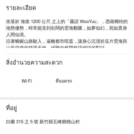
รายละเอียด
坐落於 海拔 1200 公尺 之上的「霧語 WooYuu」，憑藉獨特的
地勢優勢，時常能見到壯闊的雲海翻騰，如夢似幻，宛如置身
人間仙境。

沿著蜿蜒山路駛入，遠離都市喧囂，讓身心沉浸於這片雲海與
山嵐交織的靜謐天地，傾聽自然間低語細語的對話。

在一泊二食的深度旅遊體驗中，細細品味大地恩賜的風味，感
Follow the Atayal hunter’s trail,
winding through mist-
受山林的純粹與寧靜。這裡，不只是住宿，更是一場身心靈的
covered ancient paths, and immerse yourself in the wisdom
สิ่งอำนวยความสะดวก
療癒之旅。
and spirit of the hunter culture. Guided by a local expert, you’ll
embark on this journey of cultural discovery. You’ll learn how to
identify hunting trails, hear the stories of the Atayal people and
Wi-Fi
ที่จอดรถ
experience the deep connection between the tribe and the
forest.
✦
Highlights
| Step into the nocturnal world of the hunters,
ที่อยู่
learn to spot hunting trails, and quietly listen to the sounds of
the forest. With luck, you may even catch a glimpse of a
Formosan muntjac or a flying squirrel.
白蘭 315 之 5 號 新竹縣五峰鄉桃山村