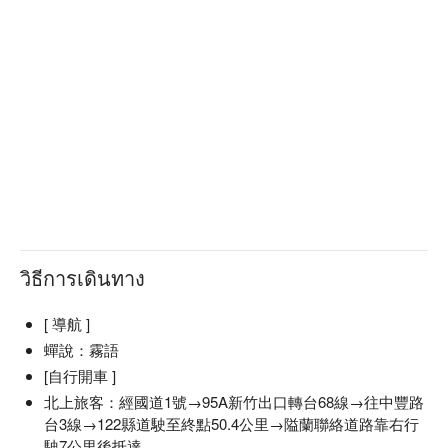
✦
Highlights
| Sit inside a traditional hunter's hut in dimmed
วิธีการเดินทาง
lights and listen to the Atayal guide telling captivating hunting
stories. Feel the wisdom and heritage of the tribe come to life
through these timeless tales. Feel the wisdom and heritage of
[ 導航 ]
the tribe come to life through these timeless tales.
蟬說：霧語
[自行開車 ]
北上旅客：經國道1號→95A新竹出口轉台68線→往中豐路
台3線→122縣道駛至終點50.4公里→隘蘭聯絡道路靠右行
駛7公里後抵達