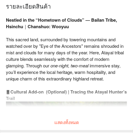
รายละเอียดสินค้า
Nestled in the “Hometown of Clouds” — Bailan Tribe,
Hsinchu｜Chanshuo: Wooyuu
This sacred land, surrounded by towering mountains and
watched over by "Eye of the Ancestors" remains shrouded in
mist and clouds for many days of the year. Here, Atayal tribal
culture blends seamlessly with the comfort of modern
glamping. Through our
one-night, two-meal
immersive stay,
you’ll experience the local heritage, warm hospitality, and
unique charm of this extraordinary highland retreat.
▋
Cultural Add-on (Optional) | Tracing the Atayal Hunter’s
Trail
แสดงทั้งหมด