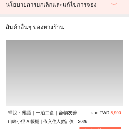
นโยบายการยกเลิกและแก้ไขการจอง
【Activity Information】
สินค้าอื่นๆ ของทางร้าน
Experience Includes:
Atayal hunting culture, forest
exploration, and millet wine tasting a the the bonfire.
Fee:
TWD 990 per person (original price: TWD 2,500 per
person).
Time:
19:30 – 21:30 (Monday to Sunday, closed on
Wednesdays).
Group Confirmation:
The activity is subject to weather
conditions and the number of participants. Final
confirmation will be made by 17:00 on the day.
Rainy Day Plan:
In case of rain, the activity will be
conducted in a semi-indoor setting, with possible
adjustments on whether to enter the forest based on
weather conditions.
蟬說：霧語｜一泊二食｜寵物友善
จาก TWD
5,900
Refund Policy:
If the activity is canceled and you have
pre-paid online, staff will assist you with an online refund
山峰小徑 A 帳棚｜依入住人數計價｜2026
process (refund will be completed within 7–14 business