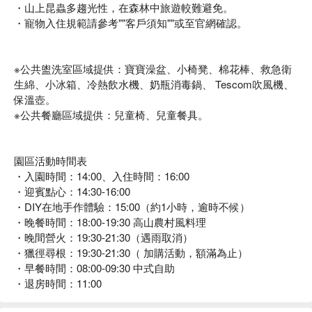
・山上昆蟲多趨光性，在森林中旅遊較難避免。
・寵物入住規範請參考""客戶須知""或至官網確認。
※公共盥洗室區域提供：寶寶澡盆、小椅凳、棉花棒、救急衛
生綿、小冰箱、冷熱飲水機、奶瓶消毒鍋、 Tescom吹風機、
保溫壺。
※公共餐廳區域提供：兒童椅、兒童餐具。
園區活動時間表
・入園時間：14:00、入住時間：16:00
・迎賓點心：14:30-16:00
・DIY在地手作體驗：15:00（約1小時，逾時不候）
・晚餐時間：18:00-19:30 高山農村風料理
・晚間營火：19:30-21:30（遇雨取消）
・獵徑尋根：19:30-21:30（ 加購活動，額滿為止）
・早餐時間：08:00-09:30 中式自助
・退房時間：11:00