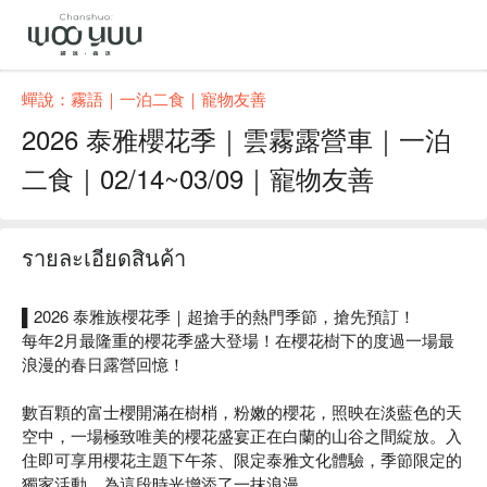
蟬說：霧語｜一泊二食｜寵物友善
2026 泰雅櫻花季｜雲霧露營車｜一泊
二食｜02/14~03/09｜寵物友善
รายละเอียดสินค้า
▌2026 泰雅族櫻花季｜超搶手的熱門季節，搶先預訂！
每年2月最隆重的櫻花季盛大登場！在櫻花樹下的度過一場最
浪漫的春日露營回憶！
數百顆的富士櫻開滿在樹梢，粉嫩的櫻花，照映在淡藍色的天
空中，一場極致唯美的櫻花盛宴正在白蘭的山谷之間綻放。入
住即可享用櫻花主題下午茶、限定泰雅文化體驗，季節限定的
獨家活動，為這段時光增添了一抹浪漫。