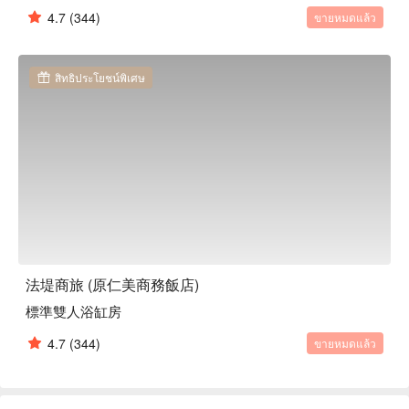
4.7
(344)
ขายหมดแล้ว
สิทธิประโยชน์พิเศษ
法堤商旅 (原仁美商務飯店)
標準雙人浴缸房
4.7
(344)
ขายหมดแล้ว