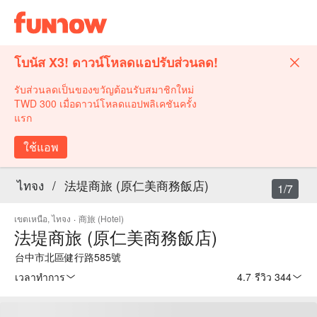
โบนัส X3! ดาวน์โหลดแอปรับส่วนลด!
รับส่วนลดเป็นของขวัญต้อนรับสมาชิกใหม่
TWD 300 เมื่อดาวน์โหลดแอปพลิเคชันครั้ง
แรก
ใช้แอพ
ไทจง
/
法堤商旅 (原仁美商務飯店)
1/7
เขตเหนือ, ไทจง
·
商旅 (Hotel)
法堤商旅 (原仁美商務飯店)
台中市北區健行路585號
เวลาทำการ
4.7
·
รีวิว 344