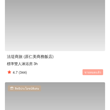
法堤商旅 (原仁美商務飯店)
標準雙人淋浴房 3h
4.7
(344)
ขายหมดแล้ว
สิทธิประโยชน์พิเศษ