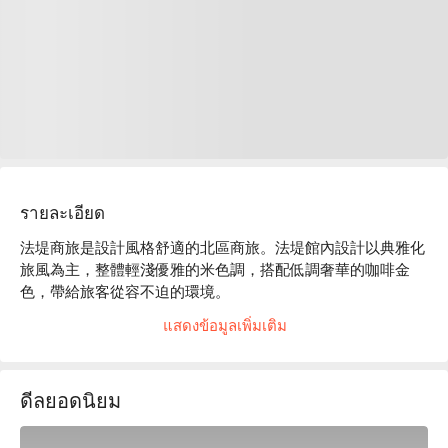
รายละเอียด
法堤商旅是設計風格舒適的北區商旅。法堤館內設計以典雅化
旅風為主，整體輕淺優雅的米色調，搭配低調奢華的咖啡金
色，帶給旅客從容不迫的環境。

法堤商旅評價：平台 4.6 星好評推薦

แสดงข้อมูลเพิ่มเติม
法堤商旅推薦：鄰近一中商圈，下台中交流道後約 15 分鐘車
程即可抵達。

法堤商旅優惠、法堤商旅住宿方案、法堤商旅休息方案立刻查
ดีลยอดนิยม
看⬇︎