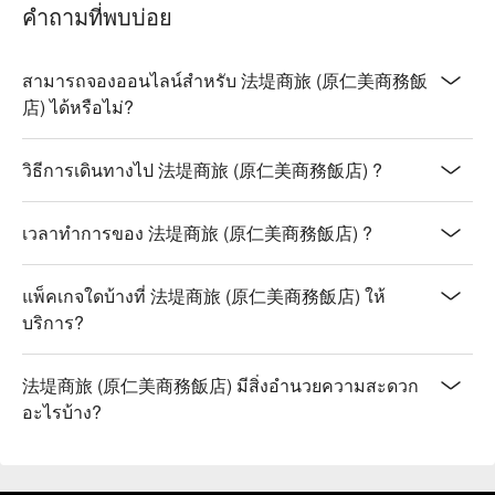
คำถามที่พบบ่อย
สามารถจองออนไลน์สำหรับ 法堤商旅 (原仁美商務飯
店) ได้หรือไม่?
วิธีการเดินทางไป 法堤商旅 (原仁美商務飯店) ?
เวลาทำการของ 法堤商旅 (原仁美商務飯店) ?
แพ็คเกจใดบ้างที่ 法堤商旅 (原仁美商務飯店) ให้
บริการ?
法堤商旅 (原仁美商務飯店) มีสิ่งอำนวยความสะดวก
อะไรบ้าง?